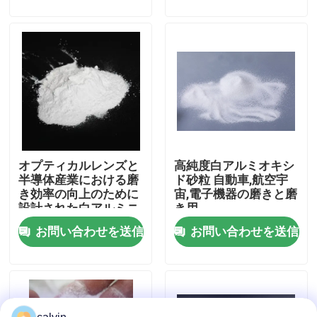
会社案内
品質管理
お問い合わせ
オプティカルレンズと
高純度白アルミオキシ
見積依頼
半導体産業における磨
ド砂粒 自動車,航空宇
き効率の向上のために
宙,電子機器の磨きと磨
設計された白アルミニ
き用
陶磁器の発破媒体
ウム酸化粉末
お問い合わせを送信
お問い合わせを送信
陶磁器のビードの発破
陶磁器の発破研摩剤