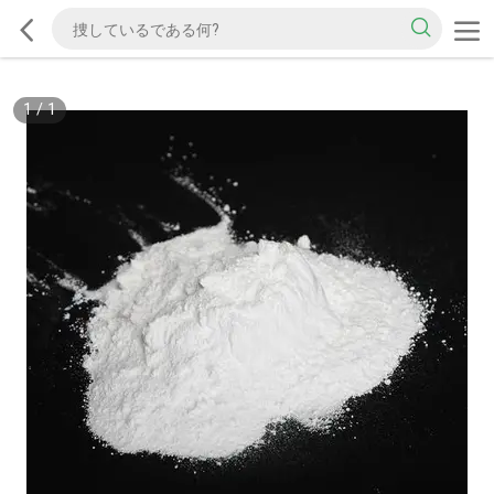
1
/
1