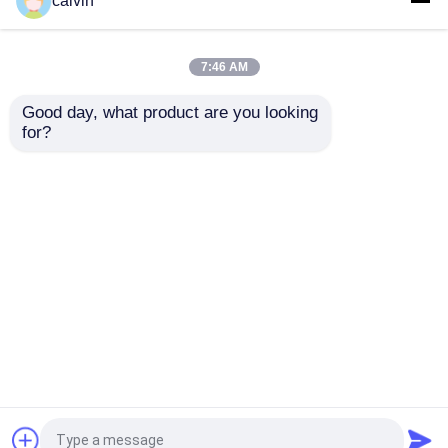
calvin
ジルコニウム ケイ酸塩の球
7:46 AM
Good day, what product are you looking 
ジルコニアの粉砕媒体
for?
550 °C沸点 白色溶融ア
耐火物および高度な研
ルミナ 磨材の吹き飛ば
磨工具用の高純度白色
しと剥削のために
酸化アルミニウム砥粒
白い酸化アルミニウム
により、長期にわたる
耐久性を保証します
お問い合わせを送信
お問い合わせを送信
ガーネット研摩の砂
陶磁器のショットピーニング
ホーム
企業情報
お問い合わせ
Desktop Site
Sitemap
Privacy Policy
ブラウンの酸化アルミニウム
品質
陶磁器の発破媒体
中国工場.Copyright © 2026
カーボランダムの炭化ケイ素
China Changsha Fine-Tech Ceramic Co., Ltd.. All