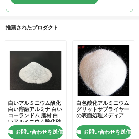
推薦されたプロダクト
ホーム
白いアルミニウム酸化
白色酸化アルミニウム
白い溶融アルミナ 白い
グリットサプライヤー
コーランドム 磨材 白
の表面処理メディア
製品
いアルミニウム酸化砂
お問い合わせを送信
お問い合わせを送信
企業情報