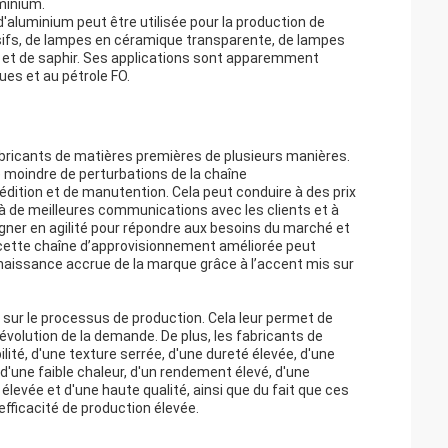
minium.
'aluminium peut être utilisée pour la production de
sifs, de lampes en céramique transparente, de lampes
 et de saphir. Ses applications sont apparemment
ues et au pétrole FO.
bricants de matières premières de plusieurs manières.
e moindre de perturbations de la chaîne
dition et de manutention. Cela peut conduire à des prix
u'à de meilleures communications avec les clients et à
agner en agilité pour répondre aux besoins du marché et
 cette chaîne d’approvisionnement améliorée peut
nnaissance accrue de la marque grâce à l’accent mis sur
sur le processus de production. Cela leur permet de
 évolution de la demande. De plus, les fabricants de
ité, d'une texture serrée, d'une dureté élevée, d'une
d'une faible chaleur, d'un rendement élevé, d'une
 élevée et d'une haute qualité, ainsi que du fait que ces
efficacité de production élevée.