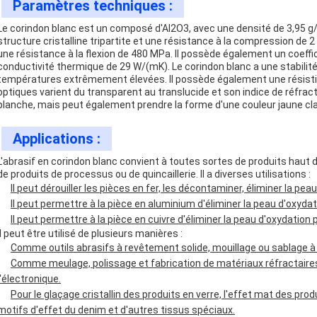
Paramètres techniques :
Le corindon blanc est un composé d'Al2O3, avec une densité de 3,95 g
structure cristalline tripartite et une résistance à la compression de 
une résistance à la flexion de 480 MPa. Il possède également un coeffi
conductivité thermique de 29 W/(mK). Le corindon blanc a une stabilit
températures extrêmement élevées. Il possède également une résistiv
optiques varient du transparent au translucide et son indice de réfrac
blanche, mais peut également prendre la forme d'une couleur jaune clair,
Applications :
L'abrasif en corindon blanc convient à toutes sortes de produits hau
de produits de processus ou de quincaillerie. Il a diverses utilisations :
Il peut dérouiller les pièces en fer, les décontaminer, éliminer la 
Il peut permettre à la pièce en aluminium d'éliminer la peau d'oxydati
Il peut permettre à la pièce en cuivre d'éliminer la peau d'oxydation
Il peut être utilisé de plusieurs manières :
Comme outils abrasifs à revêtement solide, mouillage ou sablage à
Comme meulage, polissage et fabrication de matériaux réfractaires d
l'électronique.
Pour le glaçage cristallin des produits en verre, l'effet mat des pro
motifs d'effet du denim et d'autres tissus spéciaux.