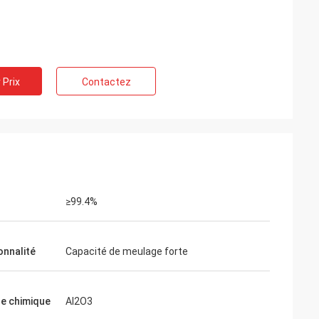
 Prix
Contactez
≥99.4%
onnalité
Capacité de meulage forte
e chimique
Al2O3