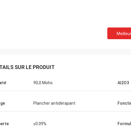
Meilleur
TAILS SUR LE PRODUIT
eté
90,0 Mohs
Al2O3
age
Plancher antidérapant
Foncti
perte
≤0.09%
Formul