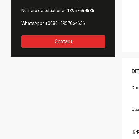
Numéro de téléphone :
13957664636
WhatsApp :
+008613957664636
Contact
DÉ
Dur
Us
Ig-