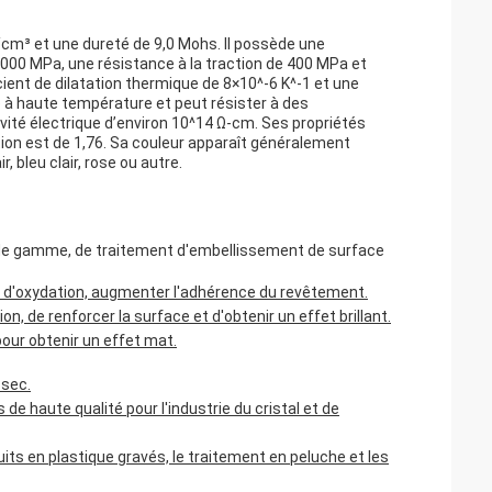
/cm³ et une dureté de 9,0 Mohs. Il possède une
2 000 MPa, une résistance à la traction de 400 MPa et
cient de dilatation thermique de 8×10^-6 K^-1 et une
é à haute température et peut résister à des
ité électrique d’environ 10^14 Ω-cm. Ses propriétés
tion est de 1,76. Sa couleur apparaît généralement
 bleu clair, rose ou autre.
t de gamme, de traitement d'embellissement de surface
peau d'oxydation, augmenter l'adhérence du revêtement.
on, de renforcer la surface et d'obtenir un effet brillant.
 pour obtenir un effet mat.
 sec.
e haute qualité pour l'industrie du cristal et de
duits en plastique gravés, le traitement en peluche et les