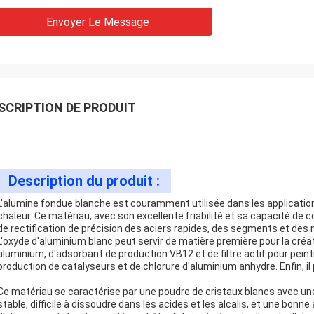
Envoyer Le Message
SCRIPTION DE PRODUIT
Description du produit :
L'alumine fondue blanche est couramment utilisée dans les application
chaleur. Ce matériau, avec son excellente friabilité et sa capacité de c
de rectification de précision des aciers rapides, des segments et des 
L'oxyde d'aluminium blanc peut servir de matière première pour la cré
aluminium, d'adsorbant de production VB12 et de filtre actif pour peint
production de catalyseurs et de chlorure d'aluminium anhydre. Enfin, il 
Ce matériau se caractérise par une poudre de cristaux blancs avec une 
stable, difficile à dissoudre dans les acides et les alcalis, et une bonne 