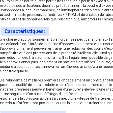
d'aluminium de haute pureté peut être fabriquée à partir d'oxyde d'alu
En plus de ses utilisations décrites précédemment, la poudre d'oxyde d
luminophores à longue rémanence, de luminophores tricolores, d'abra
au sodium haute pression, de fenêtres EP-ROM et de cristaux de rubis
infinies, allant de domaines tels que l’électronique, aux produits chimiq
Caractéristiques:
Une chaîne d’approvisionnement bien organisée peut bénéficier aux fa
Une efficacité améliorée de la chaîne d’approvisionnement et un risqu
d’approvisionnement peuvent entraîner une réduction des coûts d’expé
compétitifs et à des protections de la propriété intellectuelle, ainsi q
une réduction des frais administratifs. Il est également possible de g
de s’approvisionner plus localement en matières premières. En outre,
conduire à des capacités d’innovation améliorées ainsi qu’à une reco
le contrôle qualité.
Les fabricants de matières premières ont également un contrôle total 
garantir la qualité de leurs produits et de répondre rapidement à toute
matières premières peuvent bénéficier d'une pureté élevée, d'une stabil
forme angulaire, d'un auto-affûtage, d'une forte capacité de meulage, 
résistance à la corrosion acide et alcaline, d'une vitesse de traitement
matériaux n'affecteront pas la couleur de la pièce et entraîneront une 