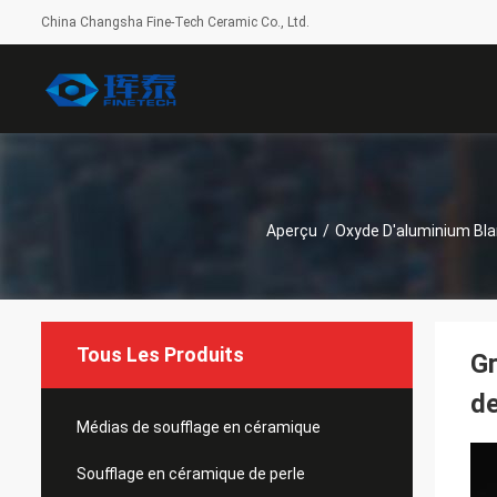
China Changsha Fine-Tech Ceramic Co., Ltd.
Aperçu
/
Oxyde D'aluminium Bl
Tous Les Produits
Gr
de
Médias de soufflage en céramique
Soufflage en céramique de perle