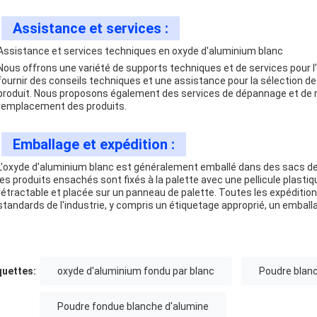
Assistance et services :
Assistance et services techniques en oxyde d'aluminium blanc
Nous offrons une variété de supports techniques et de services pour l
fournir des conseils techniques et une assistance pour la sélection des 
produit. Nous proposons également des services de dépannage et de r
remplacement des produits.
Emballage et expédition :
L'oxyde d'aluminium blanc est généralement emballé dans des sacs de
les produits ensachés sont fixés à la palette avec une pellicule plastiq
rétractable et placée sur un panneau de palette. Toutes les expédit
standards de l'industrie, y compris un étiquetage approprié, un embal
quettes:
oxyde d'aluminium fondu par blanc
Poudre blan
Poudre fondue blanche d'alumine