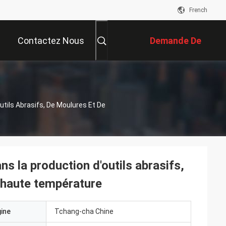
French
Contactez Nous
Demande De
Soumission
utils Abrasifs, De Moulures Et De
ns la production d'outils abrasifs,
 haute température
gine
Tchang-cha Chine