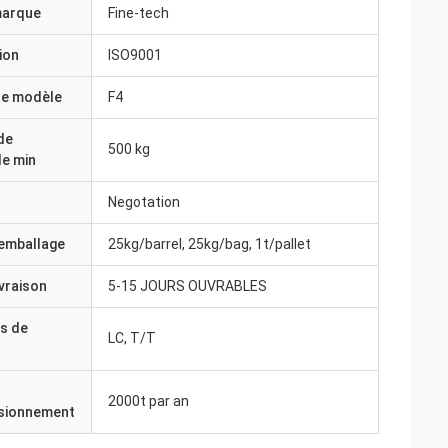
marque
Fine-tech
ion
ISO9001
e modèle
F4
de
500 kg
e min
Negotation
'emballage
25kg/barrel, 25kg/bag, 1t/pallet
ivraison
5-15 JOURS OUVRABLES
s de
LC, T/T
2000t par an
isionnement