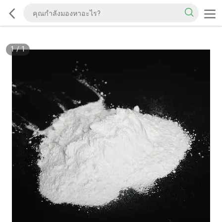
1
/
1