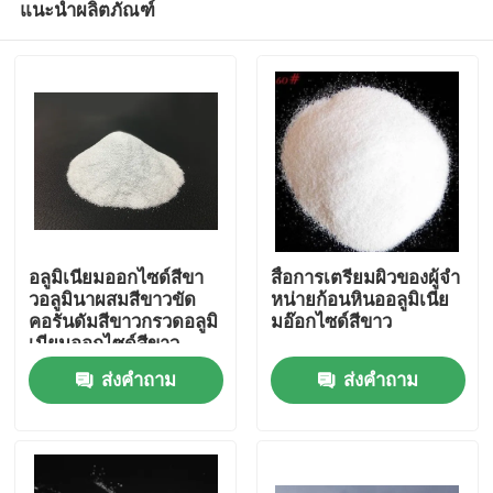
แนะนำผลิตภัณฑ์
อลูมิเนียมออกไซด์สีขา
สื่อการเตรียมผิวของผู้จํา
วอลูมินาผสมสีขาวขัด
หน่ายก้อนหินออลูมิเนีย
คอรันดัมสีขาวกรวดอลูมิ
มอ๊อกไซด์สีขาว
เนียมออกไซด์สีขาว
บ้าน
ส่งคำถาม
ส่งคำถาม
ผลิตภัณฑ์
เกี่ยวกับเรา