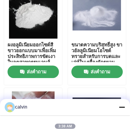
ทัวร์โรงงาน
ควบคุมคุณภาพ
ผงอลูมิเนียมออกไซด์สี
ขนาดความบริสุทธิ์สูง ขา
ขาวออกแบบมาเพื่อเพิ่ม
วอัลลูมิเนียมโอไซด์
ติดต่อเรา
ประสิทธิภาพการขัดเงา
ทรายสําหรับการบดและ
ในอุตสาหกรรมเลนส์
เล่ห์ในเครื่องจักรยาน
สายตาและเซมิ
ยนต์และอากาศและ
ส่งคำถาม
ส่งคำถาม
ขออ้าง
คอนดักเตอร์
อิเล็กทรอนิกส์
สื่อการพ่นเซรามิก
calvin
การพ่นลูกปัดเซรามิก
สารกัดกร่อนเซรามิก
3:38 AM