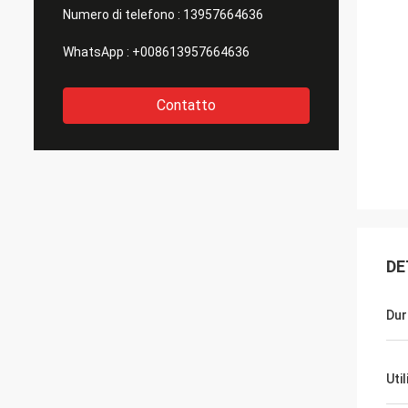
Numero di telefono :
13957664636
WhatsApp :
+008613957664636
Contatto
DE
Dur
Uti