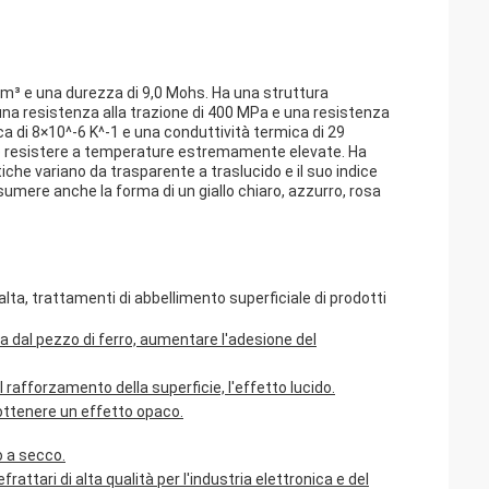
cm³ e una durezza di 9,0 Mohs. Ha una struttura
 una resistenza alla trazione di 400 MPa e una resistenza
ca di 8×10^-6 K^-1 e una conduttività termica di 29
può resistere a temperature estremamente elevate. Ha
iche variano da trasparente a traslucido e il suo indice
sumere anche la forma di un giallo chiaro, azzurro, rosa
a alta, trattamenti di abbellimento superficiale di prodotti
a dal pezzo di ferro, aumentare l'adesione del
l rafforzamento della superficie, l'effetto lucido.
 ottenere un effetto opaco.
o a secco.
attari di alta qualità per l'industria elettronica e del