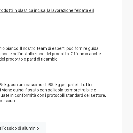
rodotti in plastica incisa, la lavorazione felpata e il
nio bianco. Il nostro team di esperti può fornire guida
zione e nell'installazione del prodotto. Offriamo anche
el prodotto e parti di ricambio.
5 kg, con un massimo di 900 kg per pallet. Tutti i
et viene quindi fissato con pellicola termoretraibile e
uate in conformità con i protocolli standard del settore,
e sicuri.
ll'ossido di alluminio