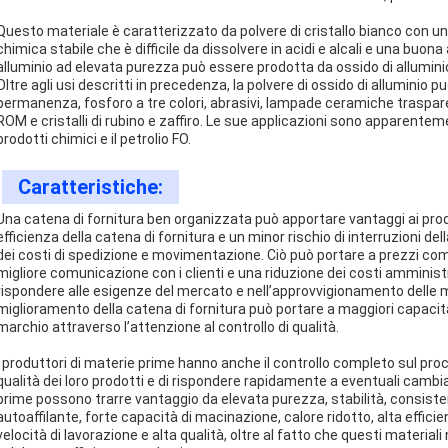
Questo materiale è caratterizzato da polvere di cristallo bianco con un
chimica stabile che è difficile da dissolvere in acidi e alcali e una buona a
alluminio ad elevata purezza può essere prodotta da ossido di allumini
Oltre agli usi descritti in precedenza, la polvere di ossido di alluminio p
permanenza, fosforo a tre colori, abrasivi, lampade ceramiche traspare
ROM e cristalli di rubino e zaffiro. Le sue applicazioni sono apparentem
prodotti chimici e il petrolio FO.
Caratteristiche:
Una catena di fornitura ben organizzata può apportare vantaggi ai produ
efficienza della catena di fornitura e un minor rischio di interruzioni 
dei costi di spedizione e movimentazione. Ciò può portare a prezzi compet
migliore comunicazione con i clienti e una riduzione dei costi amministr
rispondere alle esigenze del mercato e nell’approvvigionamento delle ma
miglioramento della catena di fornitura può portare a maggiori capaci
marchio attraverso l’attenzione al controllo di qualità.
I produttori di materie prime hanno anche il controllo completo sul proc
qualità dei loro prodotti e di rispondere rapidamente a eventuali cambia
prime possono trarre vantaggio da elevata purezza, stabilità, consis
autoaffilante, forte capacità di macinazione, calore ridotto, alta efficie
velocità di lavorazione e alta qualità, oltre al fatto che questi material