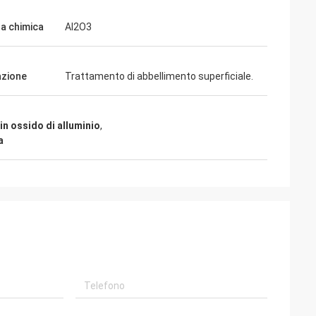
a chimica
Al2O3
azione
Trattamento di abbellimento superficiale.
in ossido di alluminio
,
a