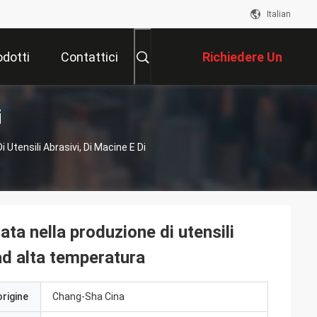
Italian
odotti
Contattici
Richiedere Un
i
Preventivo
 Utensili Abrasivi, Di Macine E Di
zata nella produzione di utensili
 ad alta temperatura
origine
Chang-Sha Cina