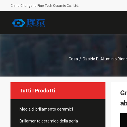
China Changsha Fine-Tech Ceramic Co., Ltd.
Casa
/
Ossido Di Alluminio Bian
Tutti I Prodotti
Gr
ab
Media di brillamento ceramici
Brillamento ceramico della perla