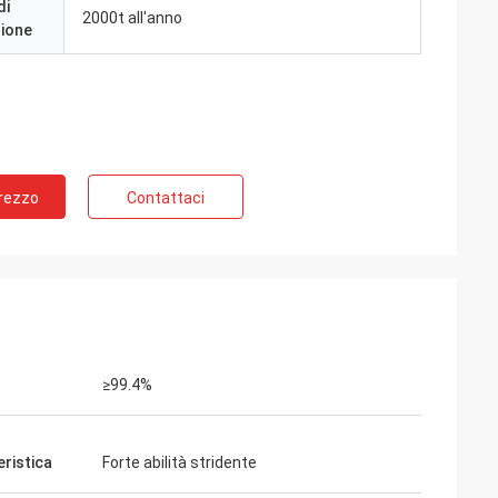
di
2000t all'anno
zione
Prezzo
Contattaci
≥99.4%
eristica
Forte abilità stridente