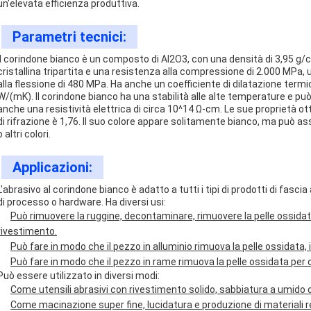
un'elevata efficienza produttiva.
Parametri tecnici:
Il corindone bianco è un composto di Al2O3, con una densità di 3,95 g/
cristallina tripartita e una resistenza alla compressione di 2.000 MPa,
alla flessione di 480 MPa. Ha anche un coefficiente di dilatazione termi
W/(mK). Il corindone bianco ha una stabilità alle alte temperature e 
anche una resistività elettrica di circa 10^14 Ω-cm. Le sue proprietà ott
di rifrazione è 1,76. Il suo colore appare solitamente bianco, ma può as
o altri colori.
Applicazioni:
L'abrasivo al corindone bianco è adatto a tutti i tipi di prodotti di fasci
di processo o hardware. Ha diversi usi:
Può rimuovere la ruggine, decontaminare, rimuovere la pelle ossidat
rivestimento.
Può fare in modo che il pezzo in alluminio rimuova la pelle ossidata, i
Può fare in modo che il pezzo in rame rimuova la pelle ossidata per
Può essere utilizzato in diversi modi:
Come utensili abrasivi con rivestimento solido, sabbiatura a umido 
Come macinazione super fine, lucidatura e produzione di materiali refr