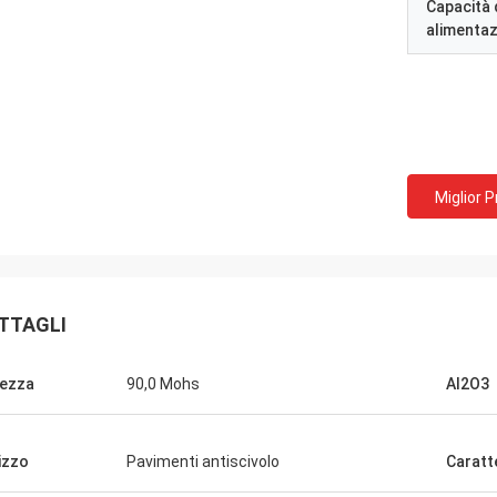
Capacità 
alimenta
Miglior 
TTAGLI
ezza
90,0 Mohs
Al2O3
lizzo
Pavimenti antiscivolo
Caratt