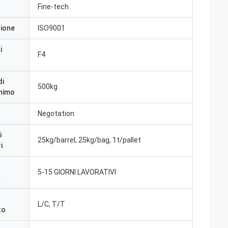
Fine-tech
zione
ISO9001
i
F4
di
500kg
inimo
Negotation
i
25kg/barrel, 25kg/bag, 1t/pallet
i
5-15 GIORNI LAVORATIVI
a
L/C, T/T
to