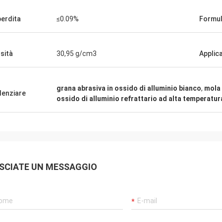
perdita
≤0.09%
Formul
sità
30,95 g/cm3
Applic
grana abrasiva in ossido di alluminio bianco
,
mola 
denziare
ossido di alluminio refrattario ad alta temperatur
SCIATE UN MESSAGGIO