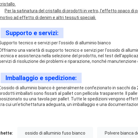
cristallo.
Per la satinatura del cristallo di prodotti in vetro, l'effetto opaco di p
motivo ad effetto di denim e altri tessuti speciali.
Supporto e servizi:
Supporto tecnico e servizi per l'ossido di alluminio bianco
Offriamo una varietà di supporto tecnico e servizi per l'ossido di allumi
tecnica e assistenza nella selezione del prodotto, nel test dell'applica
servizi di risoluzione dei problemi e riparazione, nonché manutenzione d
Imballaggio e spedizione:
L'ossido di alluminio bianco è generalmente confezionato in sacchi da 2
prodotti imballati sono fissati al pallet con pellicola trasparente. Il pall
posizionato su una tavola per pallet. Tutte le spedizioni vengono effett
tra cui un'etichettatura adeguata, un imballaggio e una documentazion
chette:
ossido di alluminio fuso bianco
Polvere bianca de