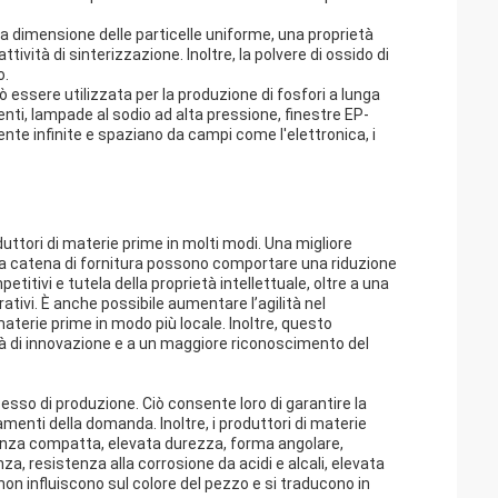
a dimensione delle particelle uniforme, una proprietà
ttività di sinterizzazione. Inoltre, la polvere di ossido di
o.
uò essere utilizzata per la produzione di fosfori a lunga
nti, lampade al sodio ad alta pressione, finestre EP-
ente infinite e spaziano da campi come l'elettronica, i
ttori di materie prime in molti modi. Una migliore
della catena di fornitura possono comportare una riduzione
itivi e tutela della proprietà intellettuale, oltre a una
ativi. È anche possibile aumentare l’agilità nel
terie prime in modo più locale. Inoltre, questo
tà di innovazione e a un maggiore riconoscimento del
esso di produzione. Ciò consente loro di garantire la
menti della domanda. Inoltre, i produttori di materie
tenza compatta, elevata durezza, forma angolare,
nza, resistenza alla corrosione da acidi e alcali, elevata
i non influiscono sul colore del pezzo e si traducono in