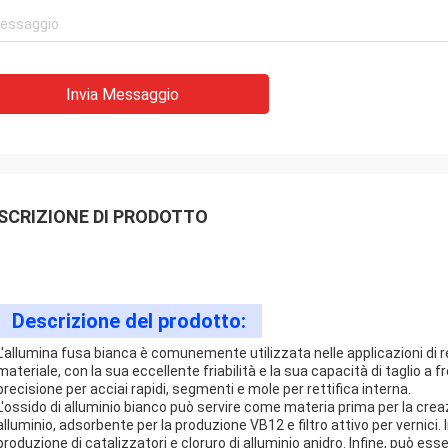
Invia Messaggio
SCRIZIONE DI PRODOTTO
Descrizione del prodotto:
L'allumina fusa bianca è comunemente utilizzata nelle applicazioni di re
materiale, con la sua eccellente friabilità e la sua capacità di taglio a fr
precisione per acciai rapidi, segmenti e mole per rettifica interna.
L'ossido di alluminio bianco può servire come materia prima per la creaz
alluminio, adsorbente per la produzione VB12 e filtro attivo per vernici. I
produzione di catalizzatori e cloruro di alluminio anidro. Infine, può esser