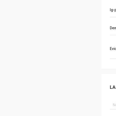
Ig-
Den
Evi
LA