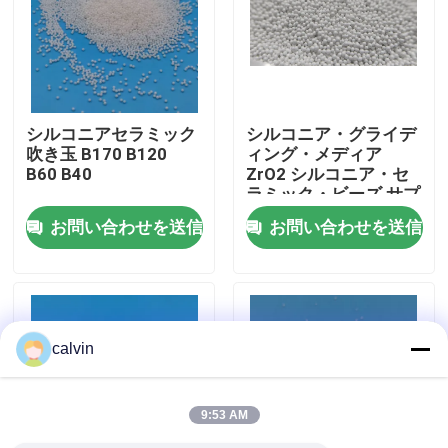
会社案内
品質管理
シルコニアセラミック
シルコニア・グライデ
吹き玉 B170 B120
ィング・メディア
B60 B40
ZrO2 シルコニア・セ
お問い合わせ
ラミック・ビーズ サプ
ライヤー
お問い合わせを送信
お問い合わせを送信
見積依頼
陶磁器の発破媒体
calvin
陶磁器のビードの発破
9:53 AM
陶磁器の発破研摩剤