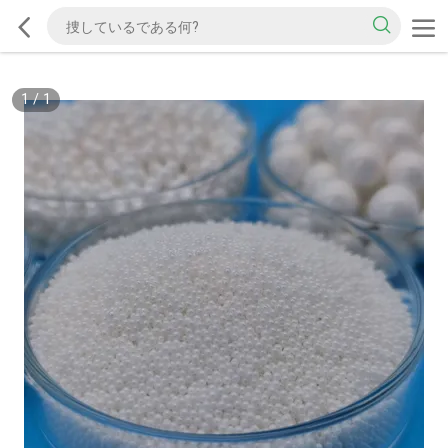
1
/
1