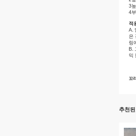
3높
4
적
A.
은
링
B
믹 
꼬리
추천된