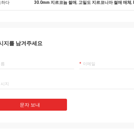
조하다
30.0mm 지르코늄 썰매
,
고밀도 지르코니아 썰매 매체
,
시지를 남겨주세요
문자 보내