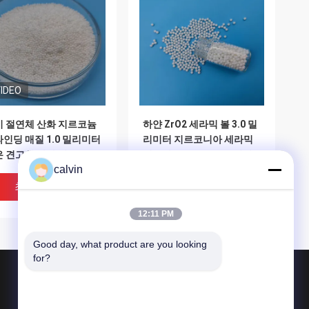
IDEO
기 절연체 산화 지르코늄
하얀 ZrO2 세라믹 볼 3.0 밀
인딩 매질 1.0 밀리미터
리미터 지르코니아 세라믹
은 견고성 산화 지르코늄
제조사들 ISO9001 승인됩
calvin
이크로비드
니다
최고의 가격
최고의 가격
12:11 PM
Good day, what product are you looking 
for?
제품 소개
요업 분사 매체