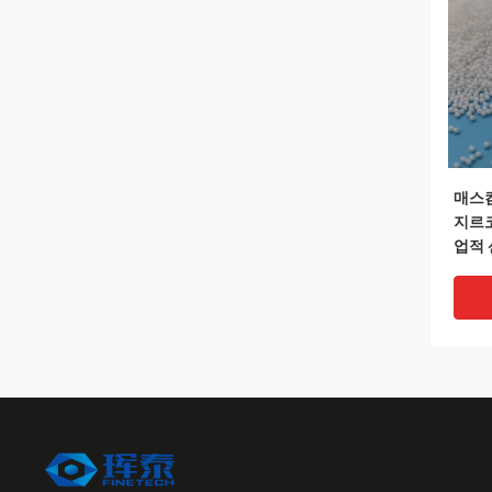
매스컴
지르코
업적