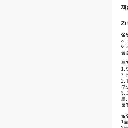
제
Zi
설
지르
에서
좋
특
1.
제
2.
구
3
로
물
장
1
2높