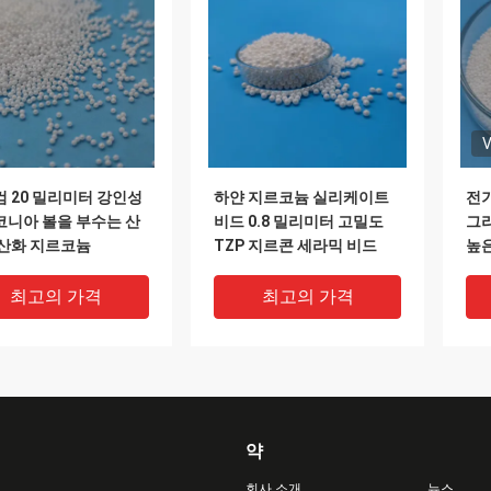
V
 20 밀리미터 강인성
하얀 지르코늄 실리케이트
전
니아 볼을 부수는 산
비드 0.8 밀리미터 고밀도
그라
 산화 지르코늄
TZP 지르콘 세라믹 비드
높
마
최고의 가격
최고의 가격
약
회사 소개
뉴스