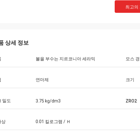
최고의
품 상세 정보
름
볼을 부수는 지르코니아 세라믹
모스 
법
연마제
크기
 밀도
3.75 kg/dm3
ZRO2
과상
0.01 킬로그램 / Ｈ