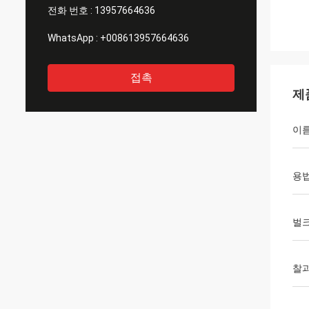
전화 번호 :
13957664636
WhatsApp :
+008613957664636
접촉
제
이
용
벌크
찰