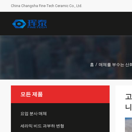
China Changsha Fine-Tech Ceramic Co., Ltd.
홈
/
매체를 부수는 산
모든 제품
고
니
요업 분사 매체
세라믹 비드 과부하 변형