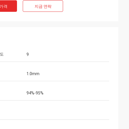
 가격
지금 연락
경도
9
1.0mm
94%-95%