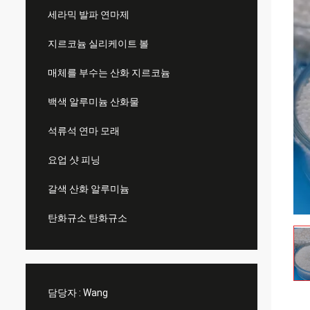
세라믹 발파 연마제
지르코늄 실리케이트 볼
매체를 부수는 산화 지르코늄
백색 알루미늄 산화물
석류석 연마 모래
요업 샷 피닝
갈색 산화 알루미늄
탄화규소 탄화규소
담당자 :
Wang