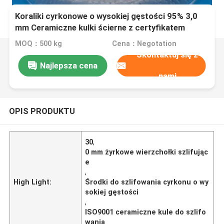
Koraliki cyrkonowe o wysokiej gęstości 95% 3,0
mm Ceramiczne kulki ścierne z certyfikatem
ISO9001
MOQ：500 kg
Cena：Negotation
Skontaktuj się z
Najlepsza cena
nami
OPIS PRODUKTU
30
,
0 mm żyrkowe wierzchołki szlifując
e
,
High Light:
Środki do szlifowania cyrkonu o wy
sokiej gęstości
,
ISO9001 ceramiczne kule do szlifo
wania