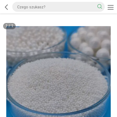
1
/
1