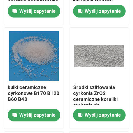
ceramic bead blasting
żwirów z cyrkonu,
factory
szlifowanie 3,0 mm
Wyślij zapytanie
Wyślij zapytanie
Wycieczka po fabryce
Kontrola jakości
Skontaktuj się z nami
Poprosić o wycenę
kulki ceramiczne
Środki szlifowania
Ceramiczne środki do piaskowania
cyrkonowe B170 B120
cyrkonia ZrO2
B60 B40
ceramiczne koraliki
cyrkonia do
Ceramiczne kulki do piaskowania
piaszczeniowania
Wyślij zapytanie
Wyślij zapytanie
dostawca
Ceramiczne ścierniwo do piaskowania