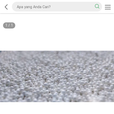
1
/
1