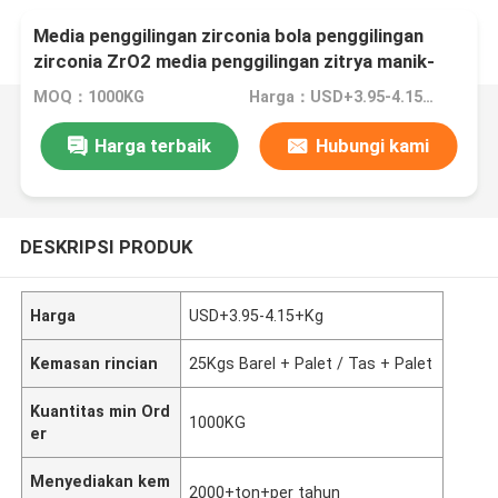
Media penggilingan zirconia bola penggilingan
zirconia ZrO2 media penggilingan zitrya manik-
manik zirconia stabil
MOQ：1000KG
Harga：USD+3.95-4.15+Kg
Harga terbaik
Hubungi kami
DESKRIPSI PRODUK
Harga
USD+3.95-4.15+Kg
Kemasan rincian
25Kgs Barel + Palet / Tas + Palet
Kuantitas min Ord
1000KG
er
Menyediakan kem
2000+ton+per tahun