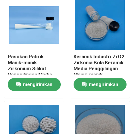
Pasokan Pabrik
Keramik Industri ZrO2
Manik-manik
Zirkonia Bola Keramik
Zirkonium Silikat
Media Penggilingan
Penggilingan Media
Manik-manik
Bola Keramik Zirkonia
Zirkonium Silikat
mengirimkan
mengirimkan
Rumah
permintaan
permintaan
Produk
Tentang kita