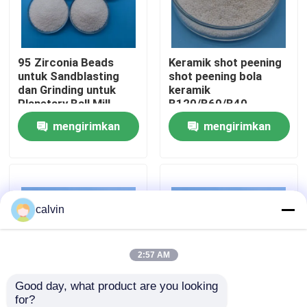
Wisata pabrik
95 Zirconia Beads
Keramik shot peening
untuk Sandblasting
shot peening bola
Kontrol kualitas
dan Grinding untuk
keramik
Planetary Ball Mill
B120/B60/B40
mengirimkan
mengirimkan
Hubungi kami
permintaan
permintaan
Quote request suatu
calvin
Media Peledakan Keramik
Peledakan Manik Keramik
2:57 AM
Good day, what product are you looking 
Abrasif Peledakan Keramik
for?
ceramic shot
ISO9001 produsen