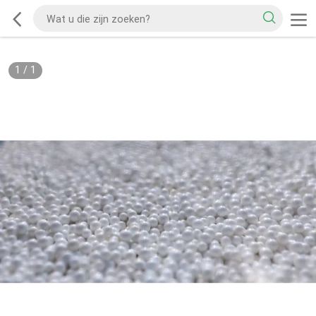
1
/
1