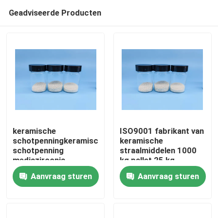
Geadviseerde Producten
keramische
ISO9001 fabrikant van
schotpenningkeramische
keramische
schotpenning
straalmiddelen 1000
Thuis
mediazirconia
kg pallet 25 kg
schotpenningschotpenning
vatenpakket 125-250
Aanvraag sturen
Aanvraag sturen
keramische ballen
μm keramische
Producten
straalkorrel B60 B120
B40
Over ons