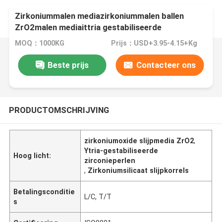
Zirkoniummalen mediazirkoniummalen ballen
ZrO2malen mediaittria gestabiliseerde
zirkoniumkralen
MOQ：1000KG
Prijs：USD+3.95-4.15+Kg
Beste prijs
Contacteer ons
PRODUCTOMSCHRIJVING
zirkoniumoxide slijpmedia ZrO2
,
Ytria-gestabiliseerde
Hoog licht:
zirconieperlen
,
Zirkoniumsilicaat slijpkorrels
Betalingsconditie
L/C, T/T
s