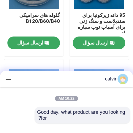
95 دانه زیرکونیا برای
گلوله های سرامیکی
کارخانه تور
سندبلاست و سنگ زنی
B120/B60/B40
برای آسیاب توپ سیاره
ای
کنترل کیفیت
ارسال سؤال
ارسال سؤال
تماس با ما
درخواست نقل قول
calvin
رسانه انفجار سرامیکی
10:22 AM
بلست مهره سرامیکی
Good day, what product are you looking 
for?
گلوله های سرامیکی
ISO9001 تولید کننده
گلوله های سرامیکی
آبریزوی سرامیکی
ساینده سرامیک بلاستینگ
گلوله های سرامیکی
1000kg پالت 25kg