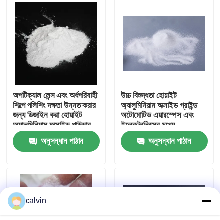
কারখানা ভ্রমণ
মান নিয়ন্ত্রণ
আমাদের সাথে যোগাযোগ করুন
অপটিক্যাল লেন্স এবং অর্ধপরিবাহী
উচ্চ বিশুদ্ধতা হোয়াইট
শিল্পে পলিশিং দক্ষতা উন্নত করার
অ্যালুমিনিয়াম অক্সাইড গ্রাইন্ড
জন্য ডিজাইন করা হোয়াইট
অটোমোটিভ এয়ারস্পেস এবং
উদ্ধৃতির জন্য আবেদন
অ্যালুমিনিয়াম অক্সাইড পাউডার
ইলেকট্রনিক্সের মধ্যে
abrasive blasting
অনুসন্ধান পাঠান
অনুসন্ধান পাঠান
grinding এবং পলিশিং জন্য
সিরামিক ব্লাস্টিং মিডিয়া
সিরামিক পুঁতি বিস্ফোরণ
calvin
সিরামিক বিস্ফোরণ ঘষিয়া তুলিয়া ফেলিতে সক্ষম