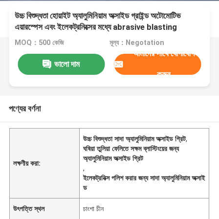
উচ্চ বিশুদ্ধতা হোয়াইট অ্যালুমিনিয়াম অক্সাইড গ্রাইন্ড অটোমোটিভ
এয়ারস্পেস এবং ইলেকট্রনিক্সের মধ্যে abrasive blasting
grinding এবং পলিশিং জন্য
MOQ：500 কেজি
মূল্য：Negotation
আমাদের সাথে যোগাযোগ
ভালো দাম
করুন
পণ্যের বর্ণনা
উচ্চ বিশুদ্ধতা সাদা অ্যালুমিনিয়াম অক্সাইড গ্রিট
,
ঘষিয়া তুলিয়া ফেলিতে সক্ষম ব্লাস্টিংয়ের জন্য
অ্যালুমিনিয়াম অক্সাইড গ্রিট
লক্ষণীয় করা:
,
ইলেকট্রনিক্স পলিশ করার জন্য সাদা অ্যালুমিনিয়াম অক্সাই
ড
উৎপত্তি স্থল
চাংশা চীন