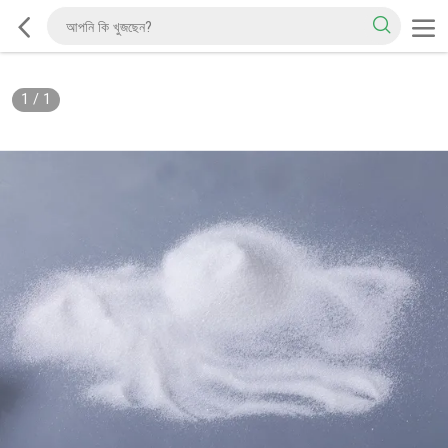
1
/
1