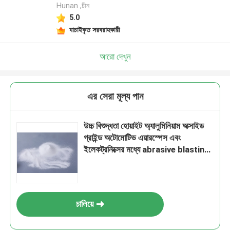
Hunan ,চীন
5.0
যাচাইকৃত সরবরাহকারী
আরো দেখুন
এর সেরা মূল্য পান
উচ্চ বিশুদ্ধতা হোয়াইট অ্যালুমিনিয়াম অক্সাইড
গ্রাইন্ড অটোমোটিভ এয়ারস্পেস এবং
ইলেকট্রনিক্সের মধ্যে abrasive blasting
grinding এবং পলিশিং জন্য
চালিয়ে