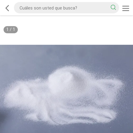
1
/
1