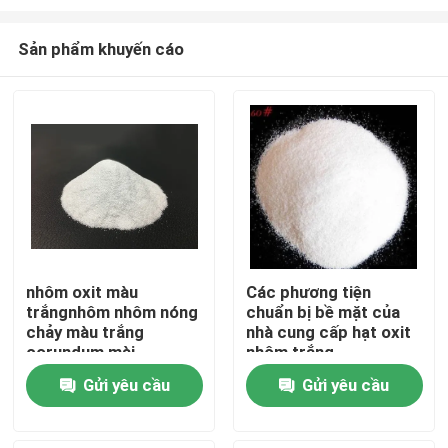
Sản phẩm khuyến cáo
nhôm oxit màu
Các phương tiện
trắngnhôm nhôm nóng
chuẩn bị bề mặt của
Nhà
chảy màu trắng
nhà cung cấp hạt oxit
corundum mài
nhôm trắng
trắngnhôm oxit hạt
Sản phẩm
Gửi yêu cầu
Gửi yêu cầu
Về chúng tôi