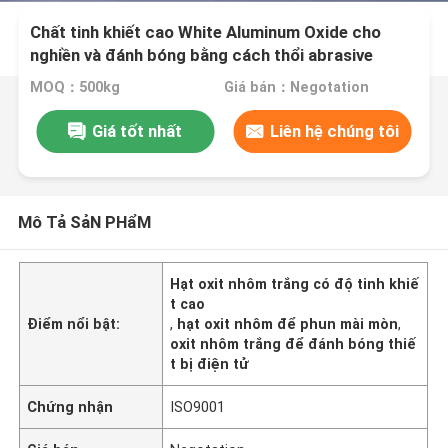
Chất tinh khiết cao White Aluminum Oxide cho
nghiền và đánh bóng bằng cách thổi abrasive
trong ngành công nghiệp ô tô, hàng không và điện
MOQ：500kg
Giá bán：Negotation
tử
Giá tốt nhất
Liên hệ chúng tôi
Mô Tả SảN PHẩM
Hạt oxit nhôm trắng có độ tinh khiế
t cao
Điểm nổi bật:
,
hạt oxit nhôm để phun mài mòn
,
oxit nhôm trắng để đánh bóng thiế
t bị điện tử
Chứng nhận
ISO9001