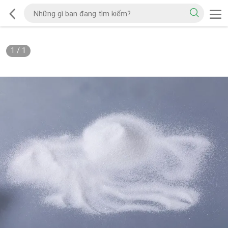
1
/
1