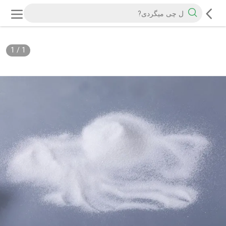
1
/
1