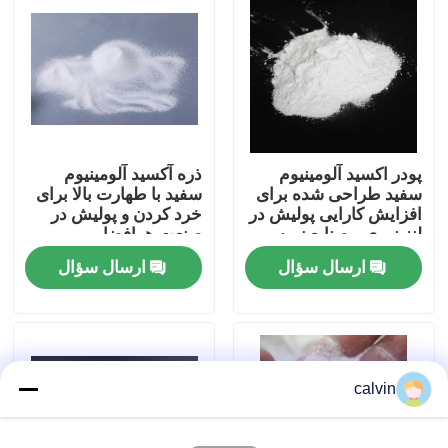
کارخانه تور
کنترل کیفیت
پودر اکسید آلومینیوم
ذره آکسید آلومینیوم
تماس با ما
سفید طراحی شده برای
سفید با طهارت بالا برای
افزایش کارایی پولیش در
خرد کردن و پولیش در
لنز نوری و صنایع نیمه
صنعت هوافضا و
درخواست نقل قول
هادی
الکترونیک
ارسال سؤال
ارسال سؤال
رسانه انفجار سرامیکی
بلست مهره سرامیکی
calvin
ساینده سرامیک بلاستینگ