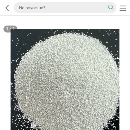
1
/
1