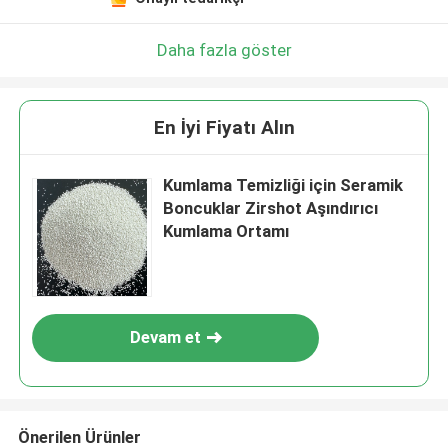
Mesaj bırakın
Sizi yakında arayacağız!
Daha fazla göster
En İyi Fiyatı Alın
Kumlama Temizliği için Seramik
Boncuklar Zirshot Aşındırıcı
Kumlama Ortamı
Devam et
Sunmak
Önerilen Ürünler