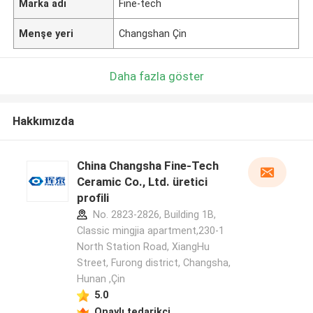
Marka adı
Fine-tech
Menşe yeri
Changshan Çin
Daha fazla göster
Hakkımızda
China Changsha Fine-Tech
Ceramic Co., Ltd. üretici
profili
No. 2823-2826, Building 1B,
Classic mingjia apartment,230-1
North Station Road, XiangHu
Street, Furong district, Changsha,
Hunan ,Çin
5.0
Onaylı tedarikçi