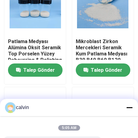
Fabrika turu
Kalite kontrol
Patlama Medyası
Mikroblast Zirkon
Alümina Oksit Seramik
Mercekleri Seramik
Top Porselen Yüzey
Kum Patlama Medyası
Bize ulaşın
Debourring & Polishing
B30 B40 B60 B120
Grit 36 Özel
Talep Gönder
Talep Gönder
Teklif isteği
Seramik Kumlama Ortamı
calvin
Seramik Boncuk Patlatma
5:05 AM
Seramik Kumlama Aşındırıcı