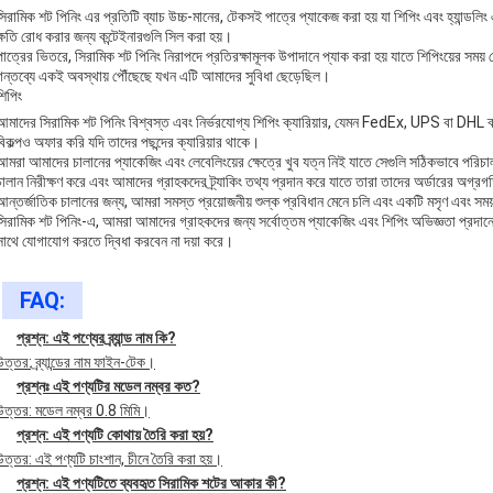
সিরামিক শট পিনিং এর প্রতিটি ব্যাচ উচ্চ-মানের, টেকসই পাত্রে প্যাকেজ করা হয় যা শিপিং এবং হ্যান্
ক্ষতি রোধ করার জন্য কন্টেইনারগুলি সিল করা হয়।
পাত্রের ভিতরে, সিরামিক শট পিনিং নিরাপদে প্রতিরক্ষামূলক উপাদানে প্যাক করা হয় যাতে শিপিংয়ের সময়
গন্তব্যে একই অবস্থায় পৌঁছেছে যখন এটি আমাদের সুবিধা ছেড়েছিল।
শিপিং
আমাদের সিরামিক শট পিনিং বিশ্বস্ত এবং নির্ভরযোগ্য শিপিং ক্যারিয়ার, যেমন FedEx, UPS বা DHL ব্
বিকল্পও অফার করি যদি তাদের পছন্দের ক্যারিয়ার থাকে।
আমরা আমাদের চালানের প্যাকেজিং এবং লেবেলিংয়ের ক্ষেত্রে খুব যত্ন নিই যাতে সেগুলি সঠিকভাবে পরিচ
চালান নিরীক্ষণ করে এবং আমাদের গ্রাহকদের ট্র্যাকিং তথ্য প্রদান করে যাতে তারা তাদের অর্ডারের অগ্রগত
আন্তর্জাতিক চালানের জন্য, আমরা সমস্ত প্রয়োজনীয় শুল্ক প্রবিধান মেনে চলি এবং একটি মসৃণ এবং সময
সিরামিক শট পিনিং-এ, আমরা আমাদের গ্রাহকদের জন্য সর্বোত্তম প্যাকেজিং এবং শিপিং অভিজ্ঞতা প্রদা
সাথে যোগাযোগ করতে দ্বিধা করবেন না দয়া করে।
FAQ:
প্রশ্ন: এই পণ্যের ব্র্যান্ড নাম কি?
উত্তর: ব্র্যান্ডের নাম ফাইন-টেক।
প্রশ্নঃ এই ​​পণ্যটির মডেল নম্বর কত?
উত্তর: মডেল নম্বর 0.8 মিমি।
প্রশ্ন: এই পণ্যটি কোথায় তৈরি করা হয়?
উত্তর: এই পণ্যটি চাংশান, চীনে তৈরি করা হয়।
প্রশ্ন: এই পণ্যটিতে ব্যবহৃত সিরামিক শটের আকার কী?