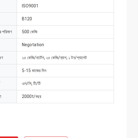
ISO9001
B120
ার পরিমাণ
500 কেজি
Negotation
রণ
২৫ কেজি/বার্টেল, ২৫ কেজি/ব্যাগ, ১ টন/প্যালেট
5-15 কাজের দিন
এল/সি, টি/টি
া
2000t/বছর