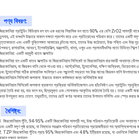
পণ্য বিবরণ:
জিরকোনিয়া গ্রাইন্ডিং মিডিয়াম বল হল এক ধরনের সিরামিক বল যাতে 90% এর বেশি ZrO2 সামগ্রী থা
তুলনায়, এই বলগুলি উচ্চতর নাকাল দক্ষতা প্রদর্শন করে এবং প্রতিরোধের পরিধান করে। তাদের একটি মসৃণ 
বৃত্তাকারতা এবং একটি যুক্তিসঙ্গত আকারের বন্টনের সাথে, তাদের উচ্চ কঠোরতা, উচ্চ শক্তি এবং উচ্চ দ
উপকরণ, রাসায়নিক, আবরণ, ইলেকট্রনিক্স, যন্ত্রপাতি, খাদ্য, ওষুধ এবং প্রসাধনীগুলির মতো বিভিন্ন শিল্পে
জিরকোনিয়া: একটি বহুমুখী ধাতব অক্সাইড
জিরকোনিয়া হল একটি ধাতব অক্সাইড যা জিরকোনিয়াম সিলিকেট বা জিরকোনিয়াম ধারণকারী অন্যান্য যৌগগুল
জিরকোনিয়াম, যা জিরকন বালি থেকে পাওয়া যায়। অস্ট্রেলিয়া, ইন্দোনেশিয়া, দক্ষিণ আফ্রিকা, ভিয়েতনাম 
এবং ইন্দোনেশিয়া সঠিক রাসায়নিক সংমিশ্রণ এবং পছন্দসই শুভ্রতা সহ উচ্চ মানের জিরকন বালি উৎপাদনে
জিরকোনিয়াম সিলিকেট জপমালা: উচ্চতর নাকাল কর্মক্ষমতা জন্য অপ্টিমাইজ করা
জিরকোনিয়াম সিলিকেট জপমালা ক্রমাগত প্রক্রিয়া অপ্টিমাইজেশান এবং ছাঁচনির্মাণ এবং গ্রাইন্ডিং প্রযুক্
দ্বারা তৈরি করা হয়, যার ফলে ঘন, ছিদ্রমুক্ত এবং গোলাকার-আকৃতির কাঠামো তৈরি হয়। তারা একটি মাঝা
জন্য উপযুক্ত করে তোলে. তদ্ব্যতীত, তাদের ছোট কণার আকার তাদের উপাদান পলিশিং এবং স্প্রে করার 
বৈশিষ্ট্য:
1. জিরকোনিয়াম পুঁতি, 94-95% একটি জিরকোনিয়া সামগ্রী সহ, উচ্চ পরিধান-প্রতিরোধী এবং অন্যান্য 
এবং একটি মসৃণ পৃষ্ঠ রয়েছে, যা নিম্নতর সরঞ্জাম পরিধান প্রতিরোধের প্রয়োজনীয়তা সহ অ্যাপ্লিকেশনে
2. TZP জিরকোনিয়া পুঁতির প্রায় 95% জিরকোনিয়াম এবং 4.8% ইট্রিয়াম রয়েছে, যা এগুলিকে নিয়মি
নাকাল দক্ষতা ফলাফল.