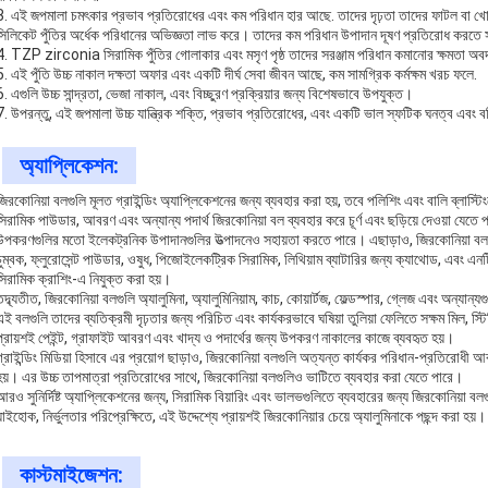
3. এই জপমালা চমৎকার প্রভাব প্রতিরোধের এবং কম পরিধান হার আছে. তাদের দৃঢ়তা তাদের ফাটল বা খোসা 
সিলিকেট পুঁতির অর্ধেক পরিধানের অভিজ্ঞতা লাভ করে। তাদের কম পরিধান উপাদান দূষণ প্রতিরোধ করতে 
4. TZP zirconia সিরামিক পুঁতির গোলাকার এবং মসৃণ পৃষ্ঠ তাদের সরঞ্জাম পরিধান কমানোর ক্ষমতা অব
5. এই পুঁতি উচ্চ নাকাল দক্ষতা অফার এবং একটি দীর্ঘ সেবা জীবন আছে, কম সামগ্রিক কর্মক্ষম খরচ ফলে.
6. এগুলি উচ্চ সান্দ্রতা, ভেজা নাকাল, এবং বিচ্ছুরণ প্রক্রিয়ার জন্য বিশেষভাবে উপযুক্ত।
7. উপরন্তু, এই জপমালা উচ্চ যান্ত্রিক শক্তি, প্রভাব প্রতিরোধের, এবং একটি ভাল স্ফটিক ঘনত্ব এবং ব
অ্যাপ্লিকেশন:
জিরকোনিয়া বলগুলি মূলত গ্রাইন্ডিং অ্যাপ্লিকেশনের জন্য ব্যবহার করা হয়, তবে পলিশিং এবং বালি ব্লাস্ট
সিরামিক পাউডার, আবরণ এবং অন্যান্য পদার্থ জিরকোনিয়া বল ব্যবহার করে চূর্ণ এবং ছড়িয়ে দেওয়া যেতে
উপকরণগুলির মতো ইলেকট্রনিক উপাদানগুলির উত্পাদনেও সহায়তা করতে পারে। এছাড়াও, জিরকোনিয়া বল
চুম্বক, ফ্লুরোসেন্ট পাউডার, ওষুধ, পিজোইলেকট্রিক সিরামিক, লিথিয়াম ব্যাটারির জন্য ক্যাথোড, এবং এনটি
সিরামিক ক্রাশিং-এ নিযুক্ত করা হয়।
তদ্ব্যতীত, জিরকোনিয়া বলগুলি অ্যালুমিনা, অ্যালুমিনিয়াম, কাচ, কোয়ার্টজ, ফেল্ডস্পার, গ্লেজ এবং অন্
এই বলগুলি তাদের ব্যতিক্রমী দৃঢ়তার জন্য পরিচিত এবং কার্যকরভাবে ঘষিয়া তুলিয়া ফেলিতে সক্ষম মিল, স্
প্রায়শই পেইন্ট, গ্রাফাইট আবরণ এবং খাদ্য ও পদার্থের জন্য উপকরণ নাকালের কাজে ব্যবহৃত হয়।
গ্রাইন্ডিং মিডিয়া হিসাবে এর প্রয়োগ ছাড়াও, জিরকোনিয়া বলগুলি অত্যন্ত কার্যকর পরিধান-প্রতিরোধী
হয়। এর উচ্চ তাপমাত্রা প্রতিরোধের সাথে, জিরকোনিয়া বলগুলিও ভাটিতে ব্যবহার করা যেতে পারে।
আরও সুনির্দিষ্ট অ্যাপ্লিকেশনের জন্য, সিরামিক বিয়ারিং এবং ভালভগুলিতে ব্যবহারের জন্য জিরকোনিয়া বল
যাইহোক, নির্ভুলতার পরিপ্রেক্ষিতে, এই উদ্দেশ্যে প্রায়শই জিরকোনিয়ার চেয়ে অ্যালুমিনাকে পছন্দ করা হয়।
কাস্টমাইজেশন: