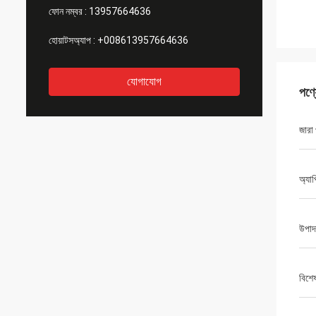
ফোন নম্বর :
13957664636
হোয়াটসঅ্যাপ :
+008613957664636
যোগাযোগ
পণ্
জারা
অ্যা
উপাদ
বিশে