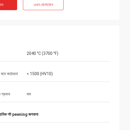
াম
এখন যোগাযোগ
2040 °C (3700 °F)
এর মতে কঠোরতা
< 1500 (HV10)
 প্রভাব
কম
রামিক শট peening জপমালা