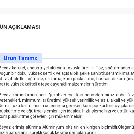
ÜN AÇIKLAMASI
Ürün Tanımı:
Beyaz korund, endüstriyel alümina tozuyla üretilir. Toz, soğutmadan ön
yoğun bir doku, yüksek sertlik ve açısal bir şekle sahiptir.seramik imalatı
abrazif aletler, öğütme, cilalama, kum püskürtme, hassas döküm (i
hatta yüksek kaliteli ateşe dayanıklı malzemelerin üretimi.
Beyaz korundumun sertliği kahverengi korundumdan biraz daha fazla
yetenekleri, minimum ısı üretimi, yüksek verimlilik ve asit, alkali ve yü
demir tozu kalıntılarının önlenmesi gereken kum püskürtme uygulamalar
püskürtme ve öğütme işlemleri için idealdir, hızlı işleme hızı ve üstün k
kum püskürtme görevleri için mükemmeldir.
Beyaz erimiş alümina
Alüminyum oksitin en kırılgan biçimidir.Olağanü
hızla parçalanır, sürekli küçük kesme parçaları üretir.