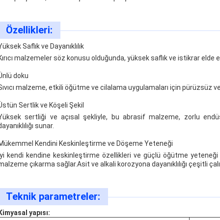
Özellikleri:
Yüksek Saflık ve Dayanıklılık
Kırıcı malzemeler söz konusu olduğunda, yüksek saflık ve istikrar elde ed
Ünlü doku
Sıvıcı malzeme, etkili öğütme ve cilalama uygulamaları için pürüzsüz ve
Üstün Sertlik ve Köşeli Şekil
Yüksek sertliği ve açısal şekliyle, bu abrasif malzeme, zorlu endüs
dayanıklılığı sunar.
Mükemmel Kendini Keskinleştirme ve Döşeme Yeteneği
İyi kendi kendine keskinleştirme özellikleri ve güçlü öğütme yeteneğ
malzeme çıkarma sağlar.Asit ve alkali korozyona dayanıklılığı çeşitli ça
Teknik parametreler:
Kimyasal yapısı: