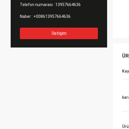
Telefon numarası :
13957664636
Naber :
+008613957664636
İletişim
ÜR
Kay
kar
Ürü