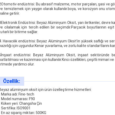
2Otomotiv endüstrisi: Bu abrasif malzeme, motor parçaları, şasi ve gö
ve temizlemek için yaygın olarak kullanılır.boya, ve korozyon onu otom
haline getirir.
3Elektronik Endüstrisi: Beyaz Alüminyum Oksit, yarı iletkenler, devre kart
ve cilalamak için tercih edilen bir seçimdir.Parçacık boyutlarının e
tutarlı bir bitirme sağlar.
4. Havacılık endüstrisi: Beyaz Alüminyum Oksit'in yüksek saflığı ve s
hazırlığı için uygundur.Kenar yuvarlama, ve zorlu kalite standartlarını ka
5İnşaat endüstrisi: Beyaz Alüminyum Oksit, inşaat sektöründe bet
patlatılması ve kazınması için kullanılır.Kırıcı özellikleri, çeşitli mimari
etmede yardımcı olur.
Özellik:
Beyaz alüminyum oksit için ürün özelleştirme hizmetleri:
- Marka adı: Fine-tech
- Model numarası: F90
- Köken yeri: Changsha Çin
- Sertifika: ISO9001
- En az sipariş miktarı: 500KG