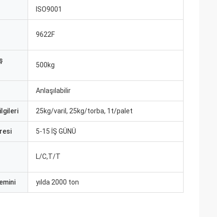
ISO9001
9622F
ş
500kg
Anlaşılabilir
lgileri
25kg/varil, 25kg/torba, 1t/palet
resi
5-15 İŞ GÜNÜ
L/C,T/T
emini
yılda 2000 ton