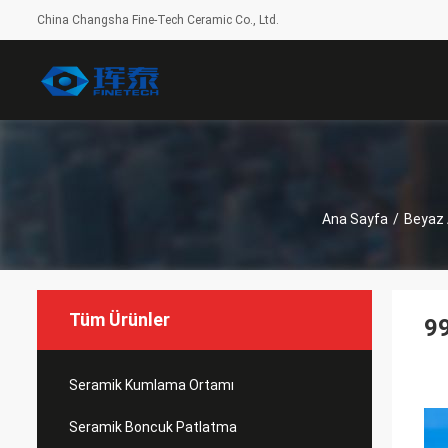
China Changsha Fine-Tech Ceramic Co., Ltd.
Ana Sayfa
/
Beyaz 
Tüm Ürünler
99
Seramik Kumlama Ortamı
Seramik Boncuk Patlatma