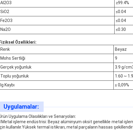
Al2O3
≥99.4%
SiO2
≤0.04
Fe2O3
≤0.04
Na2O
≤0.30
Fiziksel Özellikleri:
Renk
Beyaz
Mohs Sertliği
9
Gerçek yoğunluk
3.9 g/cm
Toplu yoğunluk
1.60 ~ 1
Ig Kaybı
≤ 0,09%
Uygulamalar:
Ürün Uygulama Olasılıkları ve Senaryoları:
1Metal işleme endüstrisi: Beyaz alüminyum oksit genellikle metal işle
için kullanılır.Yüksek termal istikrarı, metal parçaların hassas şekillendiril