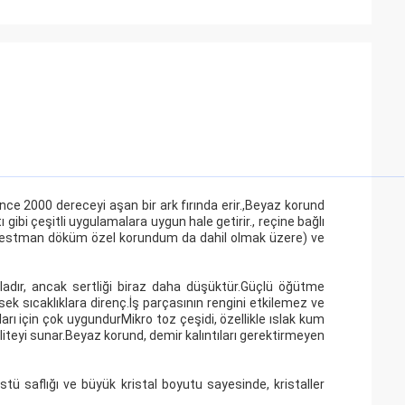
ce 2000 dereceyi aşan bir ark fırında erir.,Beyaz korund
 gibi çeşitli uygulamalara uygun hale getirir., reçine bağlı
nvestman döküm özel korundum da dahil olmak üzere) ve
dır, ancak sertliği biraz daha düşüktür.Güçlü öğütme
ksek sıcaklıklara direnç.İş parçasının rengini etkilemez ve
ı için çok uygundurMikro toz çeşidi, özellikle ıslak kum
aliteyi sunar.Beyaz korund, demir kalıntıları gerektirmeyen
stü saflığı ve büyük kristal boyutu sayesinde, kristaller