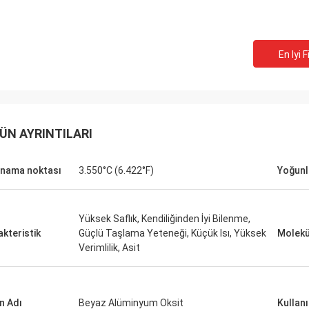
En Iyi F
ÜN AYRINTILARI
nama noktası
3.550°C (6.422°F)
Yoğunl
Yüksek Saflık, Kendiliğinden İyi Bilenme,
akteristik
Güçlü Taşlama Yeteneği, Küçük Isı, Yüksek
Molekül
Verimlilik, Asit
n Adı
Beyaz Alüminyum Oksit
Kullanı