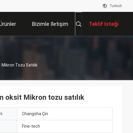
Turkish
Ürünler
Bizimle Iletişim
Teklif Isteği
Kur
Mikron Tozu Satılık
 oksit Mikron tozu satılık
i
Changsha Çin
ı
Fine-tech