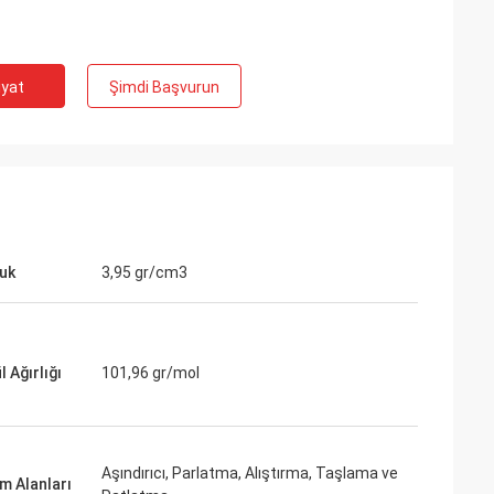
iyat
Şimdi Başvurun
uk
3,95 gr/cm3
 Ağırlığı
101,96 gr/mol
Aşındırıcı, Parlatma, Alıştırma, Taşlama ve
m Alanları