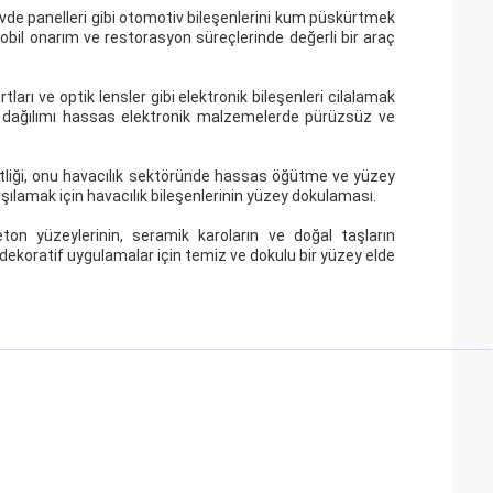
vde panelleri gibi otomotiv bileşenlerini kum püskürtmek
obil onarım ve restorasyon süreçlerinde değerli bir araç
ları ve optik lensler gibi elektronik bileşenleri cilalamak
şit dağılımı hassas elektronik malzemelerde pürüzsüz ve
ertliği, onu havacılık sektöründe hassas öğütme ve yüzey
rşılamak için havacılık bileşenlerinin yüzey dokulaması.
on yüzeylerinin, seramik karoların ve doğal taşların
 ve dekoratif uygulamalar için temiz ve dokulu bir yüzey elde