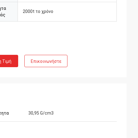
ητα
2000t το χρόνο
άς
η Τιμή
Επικοινωνήστε
τητα
30,95 G/cm3