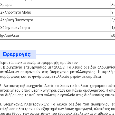
Χρώμα
λ
Σκληρότητα Mohs
9
Αληθινή Πυκνότητα
3
Χύδην πυκνότητα
1
Ig-Απώλεια
≤
Εφαρμογές:
Περιστάσεις και σενάρια εφαρμογής προϊόντος:
1. Βιομηχανία επεξεργασίας μετάλλων: Το λευκό οξείδιο αλουμινί
μεταλλικών επιφανειών στη βιομηχανία μεταλλουργίας. Η υψηλή 
διαμόρφωση και το φινίρισμα μεταλλικών μερών με ακρίβεια.
2. Αυτοκινητοβιομηχανία: Αυτό το λειαντικό υλικό χρησιμοποιεί
αυτοκινήτου όπως μέρη κινητήρα, σασί και πάνελ αμαξώματος. Η α
και διάβρωσης το καθιστά πολύτιμο εργαλείο στις διαδικασίες επισ
3. Βιομηχανία ηλεκτρονικών: Το λευκό οξείδιο του αλουμινίου ε
στίλβωση ηλεκτρονικών εξαρτημάτων όπως ημιαγωγοί, πλακέτες κυ
του μεγέθους των σωματιδίων του εξασφαλίζει λείο και σταθερό φιν