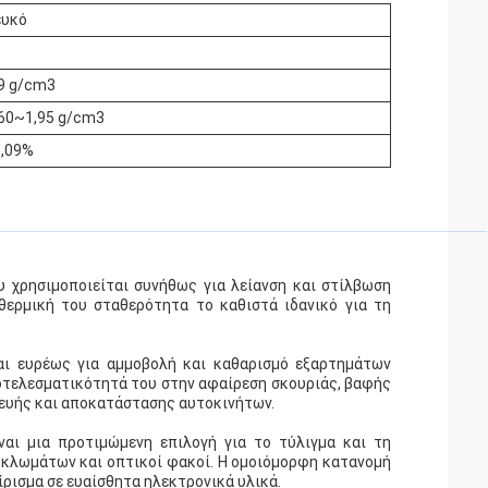
ευκό
,9 g/cm3
,60~1,95 g/cm3
0,09%
ου χρησιμοποιείται συνήθως για λείανση και στίλβωση
θερμική του σταθερότητα το καθιστά ιδανικό για τη
ται ευρέως για αμμοβολή και καθαρισμό εξαρτημάτων
ποτελεσματικότητά του στην αφαίρεση σκουριάς, βαφής
κευής και αποκατάστασης αυτοκινήτων.
ίναι μια προτιμώμενη επιλογή για το τύλιγμα και τη
κλωμάτων και οπτικοί φακοί. Η ομοιόμορφη κατανομή
ίρισμα σε ευαίσθητα ηλεκτρονικά υλικά.