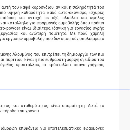
 αυτή του καφέ κορούνδιου, αν και η σκληρότητά του
από υψηλή καθαρότητα, καλό αυτο-ακόνισμα, ισχυρές
 απόδοση και αντοχή σε οξύ, αλκάλια και υψηλές
είναι κατάλληλο για εφαρμογές αμμοβολής όπου πρέπει
o-powder είναι ιδιαίτερα ιδανική για εργασίες υγρής
ξεργασίας και ανώτερη ποιότητα. Με πολύ χαμηλή
ο για εργασίες αμμοβολής που δεν απαιτούν υπολείμματα
γμένης Αλουμίνας που επιτρέπει τη δημιουργία των πιο
 πυριτίου. Είναι η πιο εύθραυστη μορφή οξειδίου του
έγεθος κρυστάλλου, οι κρύσταλλοι σπάνε γρήγορα,
τητας και σταθερότητας είναι απαραίτητη. Αυτά τα
ν πάροδο του χρόνου.
μοιόμορφη επιφάνεια για αποτελεσματικές εφαρμογές