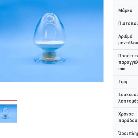
Μάρκα
Πιστοποί
Αριθμό
μοντέλο
Ποσότητ
παραγγελ
min
Τιμή
Συσκευα
λεπτομέρ
Χρόνος
παράδοσ
Όροι πλη