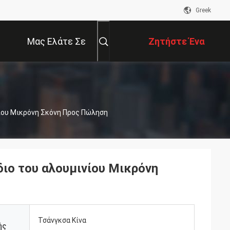
Greek
Μας Ελάτε Σε
Ζητήστε Ένα
Επαφή Με
Απόσπασμα
νίου Μικρόνη Σκόνη Προς Πώληση
διο του αλουμινίου Μικρόνη
Τσάνγκσα Κίνα
ής