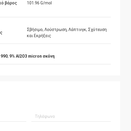
κό βάρος
101.96 G/mol
Σβήσιμο, Λούστρωση, Λάπτινγκ, Σχύτευση
ις
και Εκρήξεις
,
990
,
9% Al2O3 micron σκόνη