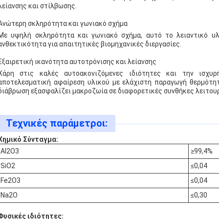
λείανσης και στίλβωσης.
Ανώτερη σκληρότητα και γωνιακό σχήμα
Με υψηλή σκληρότητα και γωνιακό σχήμα, αυτό το λειαντικό υλ
ανθεκτικότητα για απαιτητικές βιομηχανικές διεργασίες.
Εξαιρετική ικανότητα αυτοτρόνισης και λείανσης
Χάρη στις καλές αυτοακονιζόμενες ιδιότητες και την ισχυρ
αποτελεσματική αφαίρεση υλικού με ελάχιστη παραγωγή θερμότητα
διάβρωση εξασφαλίζει μακροζωία σε διαφορετικές συνθήκες λειτουρ
Τεχνικές παράμετροι:
Χημικό Σύνταγμα:
Al2O3
≥99,4%
SiO2
≤0,04
Fe2O3
≤0,04
Na2O
≤0,30
Φυσικές ιδιότητες: