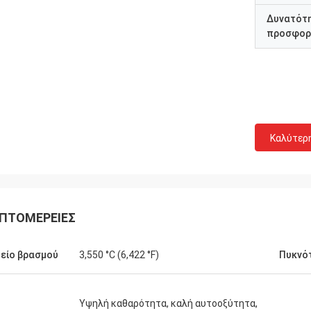
Δυνατότ
προσφορ
Καλύτερ
ΠΤΟΜΈΡΕΙΕΣ
είο βρασμού
3,550 °C (6,422 °F)
Πυκνό
Υψηλή καθαρότητα, καλή αυτοοξύτητα,