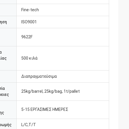
Fine-tech
ηση
ISO9001
9622F
υ
α
ίας
500 κιλά
Διαπραγματεύσιμα
σία
25kg/barrel, 25kg/bag, 1t/pallet
ειες
5-15 ΕΡΓΑΣΙΜΕΣ ΗΜΕΡΕΣ
ης
ρωμής
L/C,T/T