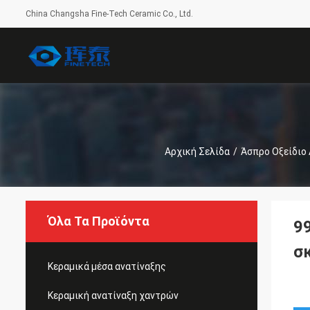
China Changsha Fine-Tech Ceramic Co., Ltd.
Αρχική Σελίδα
/
Άσπρο Οξείδιο 
Όλα Τα Προϊόντα
9
σ
Κεραμικά μέσα ανατίναξης
Κεραμική ανατίναξη χαντρών