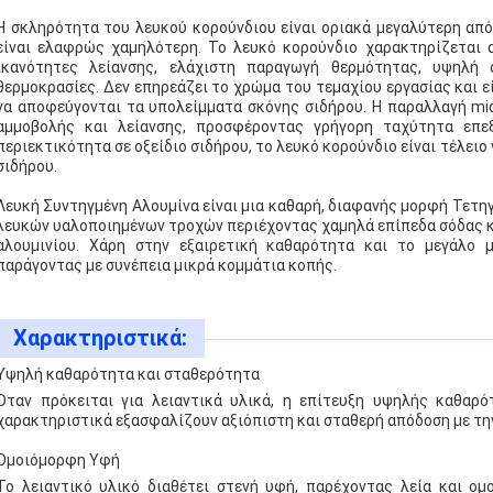
Η σκληρότητα του λευκού κορούνδιου είναι οριακά μεγαλύτερη από
είναι ελαφρώς χαμηλότερη. Το λευκό κορούνδιο χαρακτηρίζεται 
ικανότητες λείανσης, ελάχιστη παραγωγή θερμότητας, υψηλή
θερμοκρασίες. Δεν επηρεάζει το χρώμα του τεμαχίου εργασίας και 
να αποφεύγονται τα υπολείμματα σκόνης σιδήρου. Η παραλλαγή micr
αμμοβολής και λείανσης, προσφέροντας γρήγορη ταχύτητα επε
περιεκτικότητα σε οξείδιο σιδήρου, το λευκό κορούνδιο είναι τέλει
σιδήρου.
Λευκή Συντηγμένη Αλουμίνα
είναι μια καθαρή, διαφανής μορφή Τετη
λευκών υαλοποιημένων τροχών περιέχοντας χαμηλά επίπεδα σόδας και
αλουμινίου. Χάρη στην εξαιρετική καθαρότητα και το μεγάλο μ
παράγοντας με συνέπεια μικρά κομμάτια κοπής.
Χαρακτηριστικά:
Υψηλή καθαρότητα και σταθερότητα
Όταν πρόκειται για λειαντικά υλικά, η επίτευξη υψηλής καθαρό
χαρακτηριστικά εξασφαλίζουν αξιόπιστη και σταθερή απόδοση με τη
Ομοιόμορφη Υφή
Το λειαντικό υλικό διαθέτει στενή υφή, παρέχοντας λεία και ο