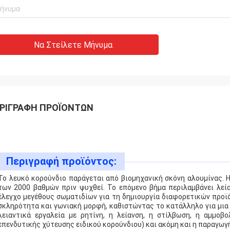
Να Στείλετε Μήνυμα
ΡΙΓΡΑΦΉ ΠΡΟΪΌΝΤΩΝ
Περιγραφή προϊόντος:
Το λευκό κορούνδιο παράγεται από βιομηχανική σκόνη αλουμίνας. 
των 2000 βαθμών πριν ψυχθεί. Το επόμενο βήμα περιλαμβάνει λεί
έλεγχο μεγέθους σωματιδίων για τη δημιουργία διαφορετικών προϊ
σκληρότητα και γωνιακή μορφή, καθιστώντας το κατάλληλο για μια
λειαντικά εργαλεία με ρητίνη, η λείανση, η στίλβωση, η αμμοβ
επενδυτικής χύτευσης ειδικού κορούνδιου) και ακόμη και η παραγωγ