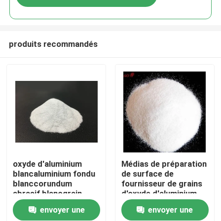
produits recommandés
Aperçu
oxyde d'aluminium
Médias de préparation
blancaluminium fondu
de surface de
blanccorundum
fournisseur de grains
Produits
abrasif blancgrain
d'oxyde d'aluminium
d'oxyde d'aluminium
blanc
envoyer une
envoyer une
A propos de nous