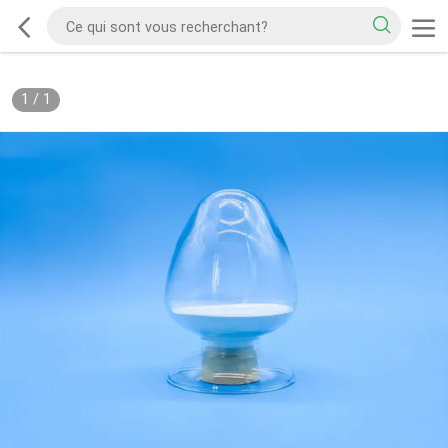
1
/
1