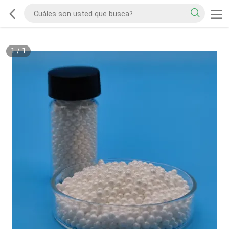
1
/
1