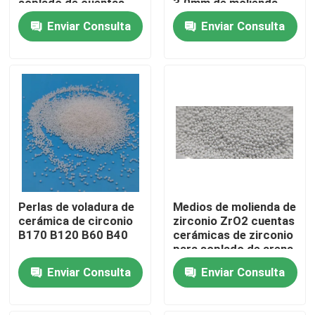
soplado de cuentas
3.0mm de molienda
cerámicas
Enviar Consulta
Enviar Consulta
Visita a la fábrica
Control de Calidad
Contacto
Solicitar una cotización
Perlas de voladura de
Medios de molienda de
Medios de voladura de cerámica
cerámica de circonio
zirconio ZrO2 cuentas
B170 B120 B60 B40
cerámicas de zirconio
para soplado de arena
Voladura de cerámica de la gota
proveedor
Enviar Consulta
Enviar Consulta
Abrasivo de voladura de cerámica