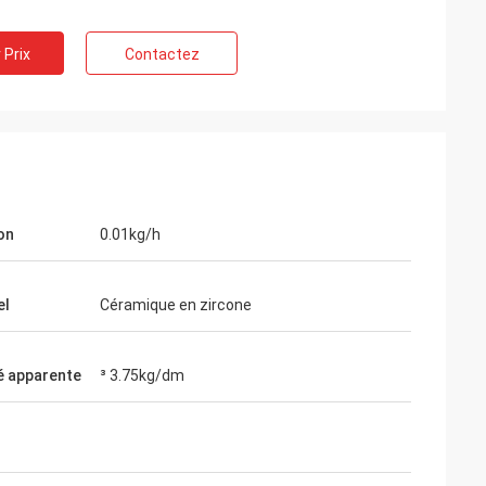
 Prix
Contactez
on
0.01kg/h
el
Céramique en zircone
é apparente
³ 3.75kg/dm