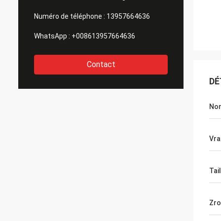
Numéro de téléphone :
13957664636
WhatsApp :
+008613957664636
Contact
DÉ
No
Vra
Tail
Zro