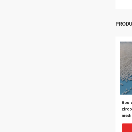
PROD
Boul
zirco
médi
indus