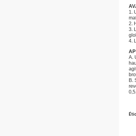
AV
1. 
mat
2. 
3. 
glo
4. 
AP
A. 
hau
agi
bro
B. 
rev
0,5
Éti