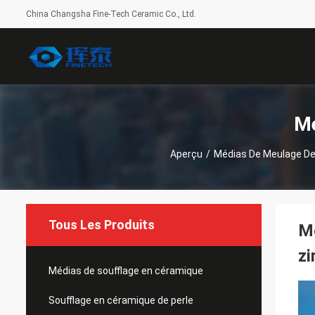
China Changsha Fine-Tech Ceramic Co., Ltd.
Mé
Aperçu
/
Médias De Meulage De
Tous Les Produits
Mé
z
Médias de soufflage en céramique
Soufflage en céramique de perle