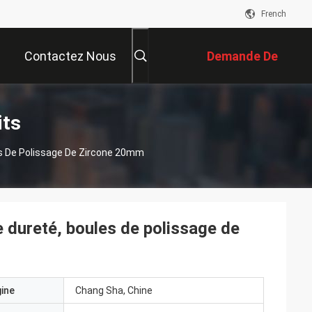
French
Contactez Nous
Demande De
Soumission
its
es De Polissage De Zircone 20mm
 dureté, boules de polissage de
gine
Chang Sha, Chine