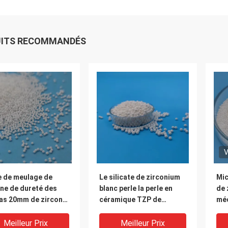
UITS RECOMMANDÉS
V
e de meulage de
Le silicate de zirconium
Mic
ne de dureté des
blanc perle la perle en
de 
as 20mm de zircone
céramique TZP de
méd
trielle haute
zircone à haute densité
de 
de 0.8mm
hau
Meilleur Prix
Meilleur Prix