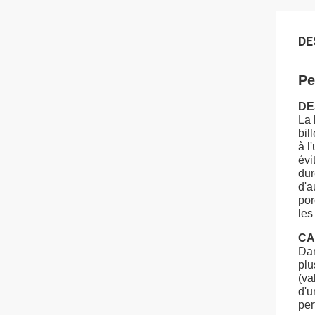
DE
Pe
DE
La 
bil
à l
évi
dur
d'a
por
les
CA
Dan
plu
(va
d'u
per