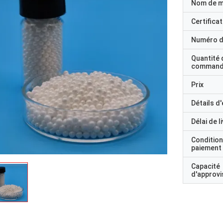
Nom de 
Certificat
Numéro d
Quantité 
command
Prix
Détails d
Délai de l
Condition
paiement
Capacité
d'approv