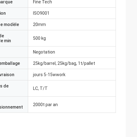
marque
Fine Tech
ion
ISO9001
e modèle
20mm
de
500 kg
e min
Negotation
'emballage
25kg/barrel, 25kg/bag, 1t/pallet
ivraison
jours 5-15wwork
s de
LC, T/T
2000t par an
isionnement