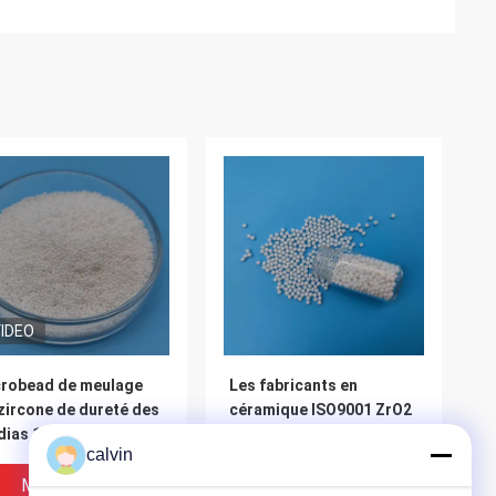
IDEO
robead de meulage
Les fabricants en
zircone de dureté des
céramique ISO9001 ZrO2
ias 1.0mm de zircone
de zircone en céramique
calvin
matériaux d'isolation
blanche de la boule
t
3.0mm ont approuvé
Meilleur Prix
Meilleur Prix