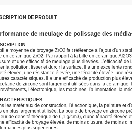
SCRIPTION DE PRODUIT
rformance de meulage de polissage des média
SCRIPTION
bille moyenne de broyage ZrO2 fait référence à l'ajout d'un stab
le en céramique ZrO2. Par rapport à la bille en céramique Al2O3
'usure et une efficacité de meulage plus élevées. L'efficacité de
ter la pollution, lisser et durcir la surface. Il a une excellente ro
eté élevée, une résistance élevée, une ténacité élevée, une rési
utres caractéristiques. Il a une efficacité de production plus éle
celaine de zircone sont largement utilisées dans la céramique, 
 revêtements, l'électronique, les machines, l'alimentation, la mé
RACTÉRISTIQUES
s les matériaux de construction, l'électronique, la peinture et d'
s en plus largement utilisée. La boule de broyage en zircone pr
leur de densité théorique de 6,1 g/cm3), d'une ténacité élevée e
ne efficacité de broyage élevée, de moins d'usure, de moins d'
formances plus supérieures.