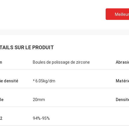
Meilleur
TAILS SUR LE PRODUIT
m
Boules de polissage de zircone
Abrasi
ie densité
³ 6.05kg/dm
Matéri
le
20mm
Densit
2
94%-95%