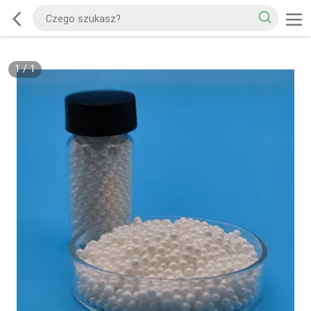
1
/
1