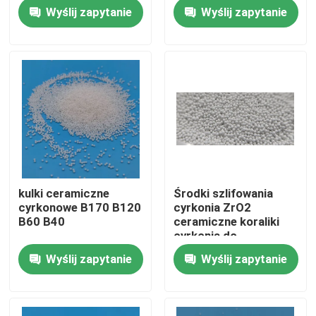
factory
szlifowanie 3,0 mm
Wyślij zapytanie
Wyślij zapytanie
Wycieczka po fabryce
Kontrola jakości
Skontaktuj się z nami
Poprosić o wycenę
kulki ceramiczne
Środki szlifowania
cyrkonowe B170 B120
cyrkonia ZrO2
Ceramiczne środki do piaskowania
B60 B40
ceramiczne koraliki
cyrkonia do
piaszczeniowania
Wyślij zapytanie
Wyślij zapytanie
Ceramiczne kulki do piaskowania
dostawca
Ceramiczne ścierniwo do piaskowania