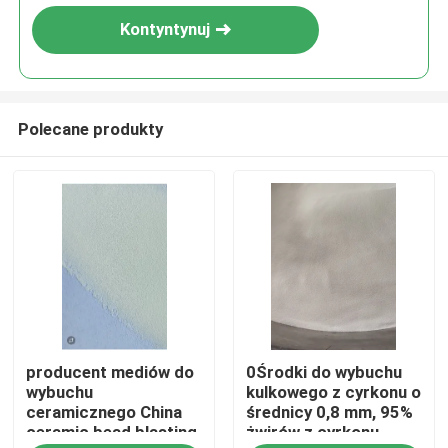
Kontyntynuj
Polecane produkty
Dom
producent mediów do
0Środki do wybuchu
Produkty
wybuchu
kulkowego z cyrkonu o
ceramicznego China
średnicy 0,8 mm, 95%
ceramic bead blasting
żwirów z cyrkonu,
O nas