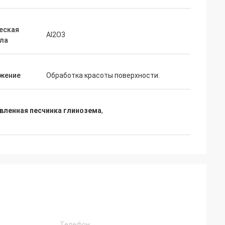
еская
Al2O3
ла
жение
Обработка красоты поверхности.
вленная песчинка глинозема
,