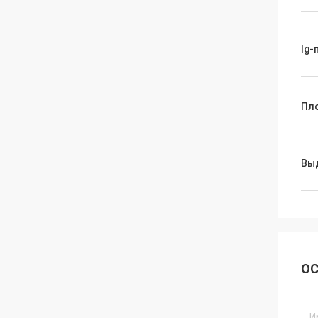
Ig-
Пл
Вы
ОС