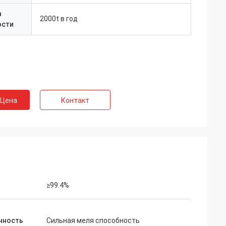
а
2000t в год
ости
 Цена
Контакт
≥99.4%
нность
Сильная меля способность