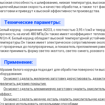
высокая способность к шлифованию, низкая температура, высокая
щелочей,высокая скорость и качество обработки, а также тот фак
заготовки и приведут к высокой эффективности производства.
Технические параметры:
Белый корунд - соединение Al2O3, с плотностью 3,95 г/см3 и тве
прочность на изгиб 480 МПа,Он также имеет коэффициент теплово
W/(m-K. Белый корунд обладает высокой температурной устойчи
температуры.Он также имеет электрическое сопротивление около
от прозрачных до полупрозрачных, а показатель преломления рав
также принимать форму светло-желтого, светло-синего, розового 
Применение:
Абразив белого корунда подходит для обработки поверхности вы
оборудования.
Он может сделать железную заготовку дерустировать, дезакти
увеличить адгезию покрытия.
Он может сделать алюминиевую заготовку удалить окислитель
эффект.
Он может сделать медную деталь удалить окислительную кож
Его можно использовать несколькими способами: