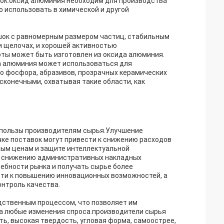
сок.оксид алюминия необходим для производства
 использовать в химической и другой
шок с равномерным размером частиц, стабильным
и щелочах, и хорошей активностью
ты может быть изготовлен из оксида алюминия.
да алюминия может использоваться для
о фосфора, абразивов, прозрачных керамических
сконечными, охватывая такие области, как
 пользы производителям сырья.Улучшение
чке поставок могут привести к снижению расходов
ным ценам и защите интеллектуальной
 и снижению административных накладных
ебности рынка и получать сырье более
сти к повышению инновационных возможностей, а
онтроль качества.
дственным процессом, что позволяет им
на любые изменения спроса.производители сырья
ть, высокая твердость, угловая форма, самоострее,