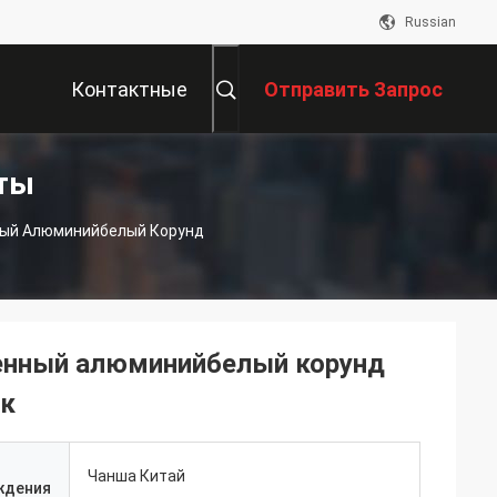
Russian
Контактные
Отправить Запрос
ты
Данные
ый Алюминийбелый Корунд
енный алюминийбелый корунд
ок
Чанша Китай
ждения