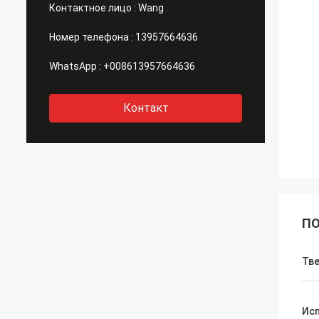
Контактное лицо :
Wang
Номер телефона :
13957664636
WhatsApp :
+008613957664636
Контакт
ПО
Тв
Ис