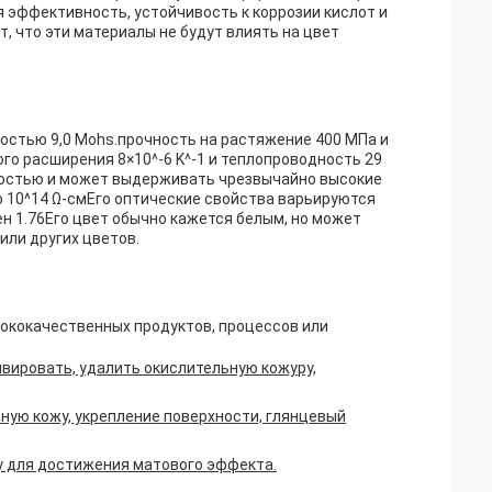
 эффективность, устойчивость к коррозии кислот и
т, что эти материалы не будут влиять на цвет
рдостью 9,0 Mohs.прочность на растяжение 400 МПа и
го расширения 8×10^-6 K^-1 и теплопроводность 29
востью и может выдерживать чрезвычайно высокие
 10^14 Ω-смЕго оптические свойства варьируются
ен 1.76Его цвет обычно кажется белым, но может
или других цветов.
сококачественных продуктов, процессов или
вировать, удалить окислительную кожуру,
ную кожу, укрепление поверхности, глянцевый
у для достижения матового эффекта.