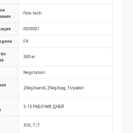
ое
Fine-tech
вание
кация
ISO9001
одели
F4
тво
500 кг
за
Negotation
вая
25kg/barrel, 25kg/bag, 1t/pallet
5-15 РАБОЧИХ ДНЕЙ
и
Л/К, Т/Т