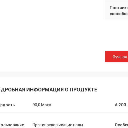
Поставк
способн
Лучшая
ДРОБНАЯ ИНФОРМАЦИЯ О ПРОДУКТЕ
ердость
90,0 Моха
Al2O3
пользование
Противоскользящие полы
Особе