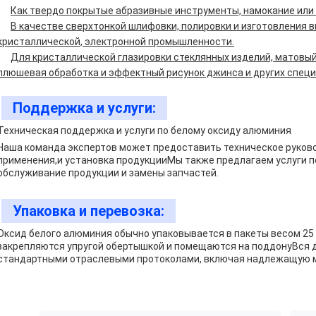
Как твердо покрытые абразивные инструменты, намокание или 
В качестве сверхтонкой шлифовки, полировки и изготовления
кристаллической, электронной промышленности.
Для кристаллической глазировки стеклянных изделий, матовы
плюшевая обработка и эффектный рисунок джинса и других специ
Поддержка и услуги:
Техническая поддержка и услуги по белому оксиду алюминия
Наша команда экспертов может предоставить техническое руково
применения,и установка продукцииМы также предлагаем услуги по
обслуживание продукции и замены запчастей.
Упаковка и перевозка:
Оксид белого алюминия обычно упаковывается в пакеты весом 25 
закрепляются упругой обертышкой и помещаются на поддонуВся 
стандартными отраслевыми протоколами, включая надлежащую ма