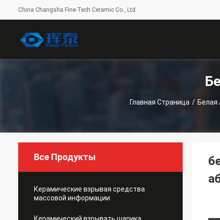
China Changsha Fine-Tech Ceramic Co., Ltd.
Б
Главная Страница
/
Белая
Все Продукты
б
а
Керамические взрывая средства
массовой информации
Керамический взрывать шарика