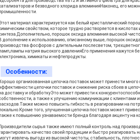
адсорбента для производства VB12 и активного фильтра для кра
катализаторов и безводного хлорида алюминияНаконец, его можно
промышленности.
Этот материал характеризуется как белый кристаллический поро
химическим свойством, которое трудно растворяется в кислотах 
синтеза.Дополнительно, порошок оксида алюминия высокой чисто
В дополнение к использованию, описанному выше, порошок окси
производства фосфоров с длительным послесветом, трехцветног
ламп,лампы натрия высокого давленияЕго применения кажутся бе
электроника, химикаты и нефтепродукты.
Особенности:
Хорошо организованная цепочка поставок может принести много
эффективности цепочки поставок и снижение риска сбоев в цепо
на доставку и обработкуЭто может привести к конкурентоспособ
собственности, а также к улучшению коммуникации с клиентами
расходов.Также можно повысить гибкость в реагировании на потр
локально.Кроме того, улучшенная цепочка поставок может приве
также к повышению узнаваемости бренда благодаря акценту на к
Производители сырья также имеют полный контроль над произво
гарантировать качество своей продукции и быстро реагировать 
могут извлечь выгоду из высокой чистоты, стабильность, плотнос