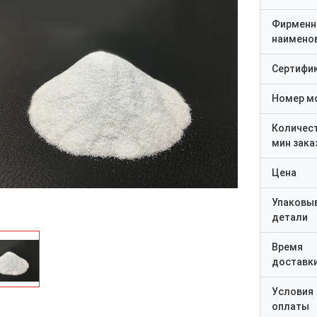
Фирменн
наимено
Сертифи
Номер м
Количес
мин зака
Цена
Упаковы
детали
Время
доставк
Условия
оплаты