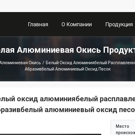
Главная
О Компании
Продукция
елая Алюминиевая Окись Продук
Страница
 Алюминиевая Окись
/
Белый Оксид Алюминиябелый Расплавленн
Абразивбелый Алюминиевый Оксид Песок
елый оксид алюминиябелый расплавл
бразивбелый алюминиевый оксид пес
Место
происхо