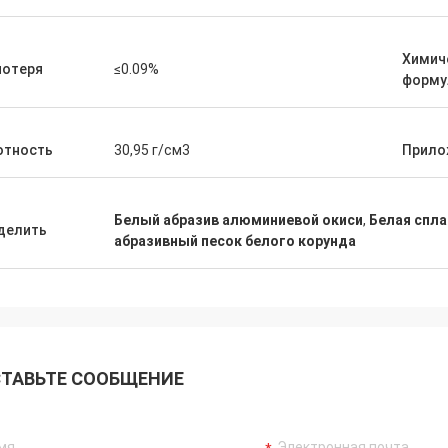
Химич
потеря
≤0.09%
форму
отность
30,95 г/см3
Прило
Белый абразив алюминиевой окиси
,
Белая спла
делить
абразивный песок белого корунда
ТАВЬТЕ СООБЩЕНИЕ