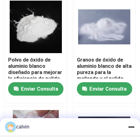
Visita a la fábrica
Control de Calidad
Contacto
Polvo de óxido de
Granos de óxido de
aluminio blanco
aluminio blanco de alta
diseñado para mejorar
pureza para la
Solicitar una cotización
la eficiencia de pulido
molienda y el pulido
en las industrias de
con soplado abrasivo
Enviar Consulta
Enviar Consulta
lentes ópticas y
en la industria
Medios de voladura de cerámica
semiconductores
automotriz,
aeroespacial y
electrónica
Voladura de cerámica de la gota
calvin
Abrasivo de voladura de cerámica