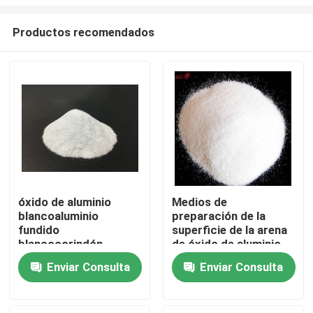
Productos recomendados
óxido de aluminio
Medios de
blancoaluminio
preparación de la
Inicio
fundido
superficie de la arena
blancocorindón
de óxido de aluminio
blancoabrasivo grano
blanco
Productos
Enviar Consulta
Enviar Consulta
de óxido de aluminio
blanco
Sobre nosotros