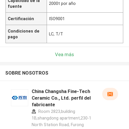
Capacidad de la
2000t por año
fuente
Certificación
ISO9001
Condiciones de
LC, T/T
pago
Vea más
SOBRE NOSOTROS
China Changsha Fine-Tech
Ceramic Co., Ltd. perfil del
fabricante
Room 2823,building
1B,shangdong apartment,230-1
North Station Road, Furong