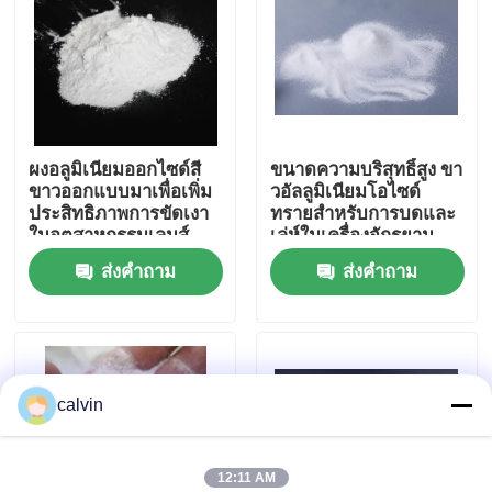
ทัวร์โรงงาน
ควบคุมคุณภาพ
ผงอลูมิเนียมออกไซด์สี
ขนาดความบริสุทธิ์สูง ขา
ขาวออกแบบมาเพื่อเพิ่ม
วอัลลูมิเนียมโอไซด์
ติดต่อเรา
ประสิทธิภาพการขัดเงา
ทรายสําหรับการบดและ
ในอุตสาหกรรมเลนส์
เล่ห์ในเครื่องจักรยาน
สายตาและเซมิ
ยนต์และอากาศและ
ส่งคำถาม
ส่งคำถาม
ขออ้าง
คอนดักเตอร์
อิเล็กทรอนิกส์
สื่อการพ่นเซรามิก
calvin
การพ่นลูกปัดเซรามิก
สารกัดกร่อนเซรามิก
12:11 AM