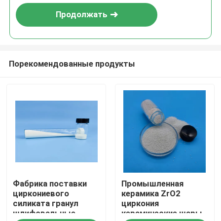
матовой поверхности 125-250
Продолжать
мкм B60
Порекомендованные продукты
Главная страница
Фабрика поставки
Промышленная
Продукция
циркониевого
керамика ZrO2
силиката гранул
циркония
шлифовальные
керамические шары
О Компании