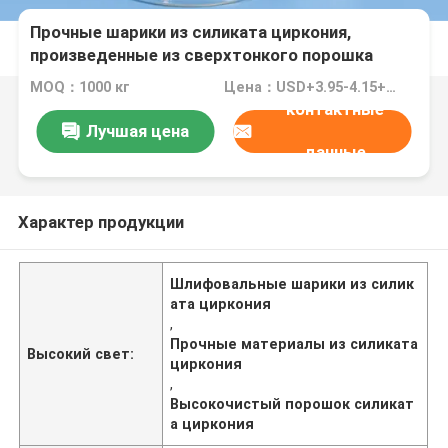
Прочные шарики из силиката циркония,
произведенные из сверхтонкого порошка
высокой чистоты и уникальной формулы для
MOQ：1000 кг
Цена：USD+3.95-4.15+Kg
шлифовки и получения матовой поверхности
контактные
125-250 мкм B60
Лучшая цена
данные
Характер продукции
Шлифовальные шарики из силик
ата циркония
,
Прочные материалы из силиката
Высокий свет:
циркония
,
Высокочистый порошок силикат
а циркония