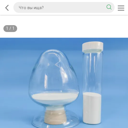
1
/
1