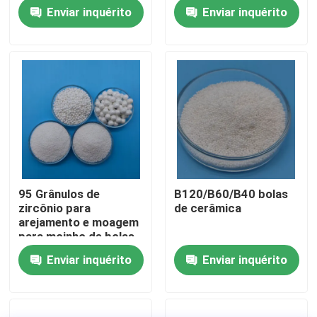
de cerâmica
Zircônio silicato
Enviar inquérito
Enviar inquérito
Fábrica
Controle de Qualidade
Fale Conosco
Pedir um orçamento
95 Grânulos de
B120/B60/B40 bolas
zircônio para
de cerâmica
Meios de sopro cerâmicos
arejamento e moagem
para moinho de bolas
planetárias
Enviar inquérito
Enviar inquérito
Sopro cerâmico do grânulo
Abrasivo de sopro cerâmico