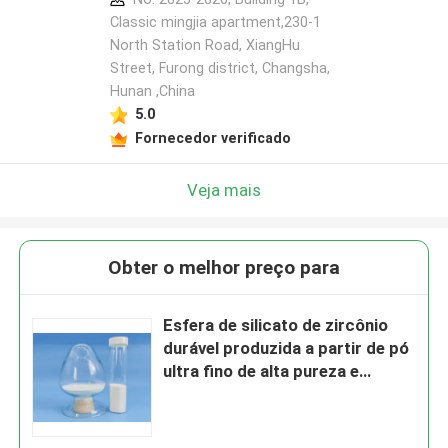
Classic mingjia apartment,230-1
North Station Road, XiangHu
Street, Furong district, Changsha,
Hunan ,China
5.0
Fornecedor verificado
Veja mais
Obter o melhor preço para
Esfera de silicato de zircônio
durável produzida a partir de pó
ultra fino de alta pureza e
fórmula única para moagem e
acabamento de superfície fosco
125-250μm B60