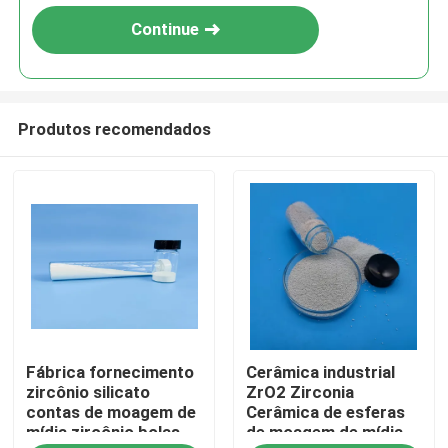
Continue
Produtos recomendados
Casa
Fábrica fornecimento
Cerâmica industrial
Produtos
zircônio silicato
ZrO2 Zirconia
contas de moagem de
Cerâmica de esferas
mídia zircônio bolas
de moagem de mídia
Quem Somos