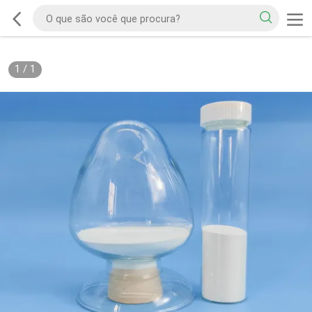
1
/
1