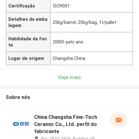
Certificação
ISO9001
Detalhes da emba
25kg/barrel, 25kg/bag, 1t/pallet
lagem
Habilidade da fon
2000t pelo ano
te
Lugar de origem
Changsha China
Veja mais
Sobre nós
China Changsha Fine-Tech
Ceramic Co., Ltd. perfil do
fabricante
No. 2823-2826, Building 1B,