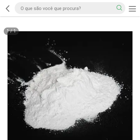
1
/
1