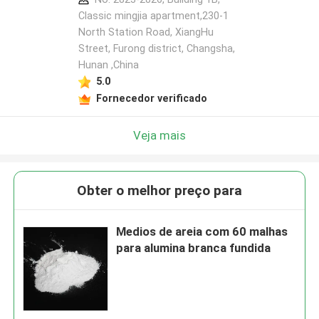
Classic mingjia apartment,230-1
North Station Road, XiangHu
Street, Furong district, Changsha,
Hunan ,China
5.0
Fornecedor verificado
Veja mais
Obter o melhor preço para
Medios de areia com 60 malhas
para alumina branca fundida