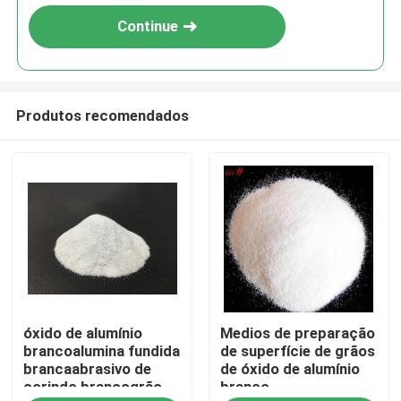
Continue
Produtos recomendados
Casa
óxido de alumínio
Medios de preparação
Produtos
brancoalumina fundida
de superfície de grãos
brancaabrasivo de
de óxido de alumínio
corindo brancogrão
branco
Quem Somos