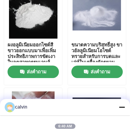
ทัวร์โรงงาน
ควบคุมคุณภาพ
ผงอลูมิเนียมออกไซด์สี
ขนาดความบริสุทธิ์สูง ขา
ขาวออกแบบมาเพื่อเพิ่ม
วอัลลูมิเนียมโอไซด์
ติดต่อเรา
ประสิทธิภาพการขัดเงา
ทรายสําหรับการบดและ
ในอุตสาหกรรมเลนส์
เล่ห์ในเครื่องจักรยาน
สายตาและเซมิ
ยนต์และอากาศและ
ส่งคำถาม
ส่งคำถาม
ขออ้าง
คอนดักเตอร์
อิเล็กทรอนิกส์
สื่อการพ่นเซรามิก
calvin
การพ่นลูกปัดเซรามิก
สารกัดกร่อนเซรามิก
6:40 AM