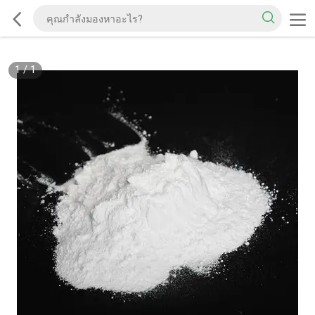
1
/
1