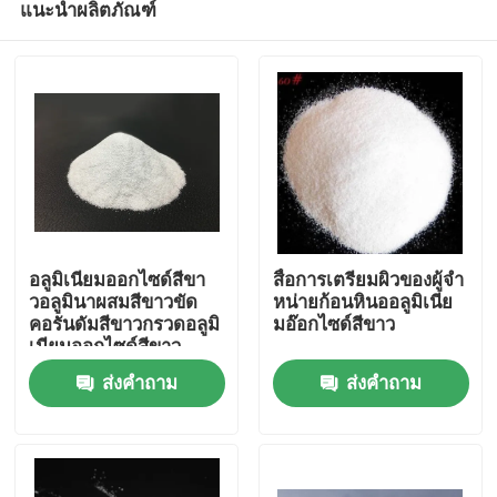
แนะนำผลิตภัณฑ์
อลูมิเนียมออกไซด์สีขา
สื่อการเตรียมผิวของผู้จํา
วอลูมินาผสมสีขาวขัด
หน่ายก้อนหินออลูมิเนีย
คอรันดัมสีขาวกรวดอลูมิ
มอ๊อกไซด์สีขาว
เนียมออกไซด์สีขาว
บ้าน
ส่งคำถาม
ส่งคำถาม
ผลิตภัณฑ์
เกี่ยวกับเรา