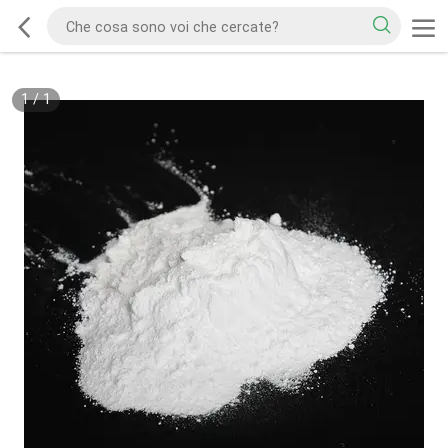
1
/
1