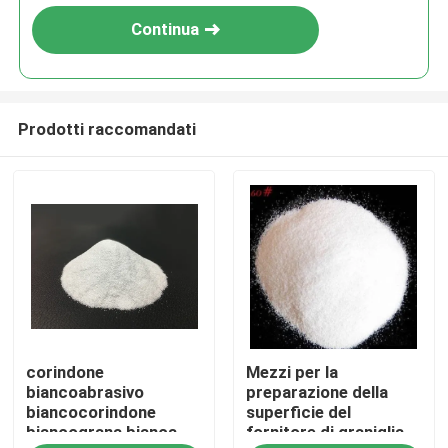
Continua
Prodotti raccomandati
Casa
corindone
Mezzi per la
Prodotti
biancoabrasivo
preparazione della
biancocorindone
superficie del
biancograna bianca
fornitore di graniglia
Chi siamo