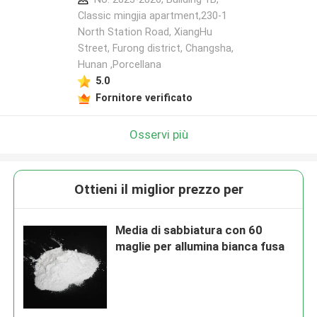
Classic mingjia apartment,230-1
North Station Road, XiangHu
Street, Furong district, Changsha,
Hunan ,Porcellana
5.0
Fornitore verificato
Osservi più
Ottieni il miglior prezzo per
Media di sabbiatura con 60
maglie per allumina bianca fusa