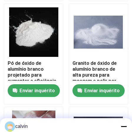
Fábrica
Controle de Qualidade
Fale Conosco
Pó de óxido de
Granito de óxido de
alumínio branco
alumínio branco de
Pedir um orçamento
projetado para
alta pureza para
aumentar a eficiência
moagem e polir por
do polimento nas
sopro abrasivo na
Enviar inquérito
Enviar inquérito
Meios de sopro cerâmicos
indústrias de lentes
indústria automotiva,
ópticas e
aeroespacial e
semicondutores
electrónica
Sopro cerâmico do grânulo
calvin
Abrasivo de sopro cerâmico