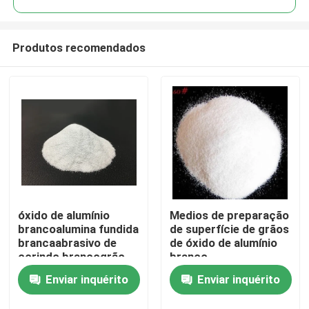
Produtos recomendados
óxido de alumínio
Medios de preparação
Casa
brancoalumina fundida
de superfície de grãos
brancaabrasivo de
de óxido de alumínio
corindo brancogrão
branco
Produtos
de óxido de alumínio
Enviar inquérito
Enviar inquérito
branco
Quem Somos