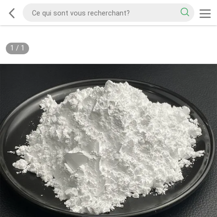
1
/
1