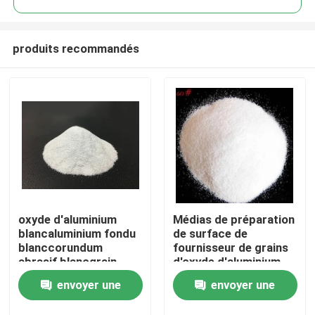
produits recommandés
oxyde d'aluminium
Médias de préparation
Aperçu
blancaluminium fondu
de surface de
blanccorundum
fournisseur de grains
abrasif blancgrain
d'oxyde d'aluminium
Produits
d'oxyde d'aluminium
blanc
envoyer une
envoyer une
A propos de nous
demande
demande