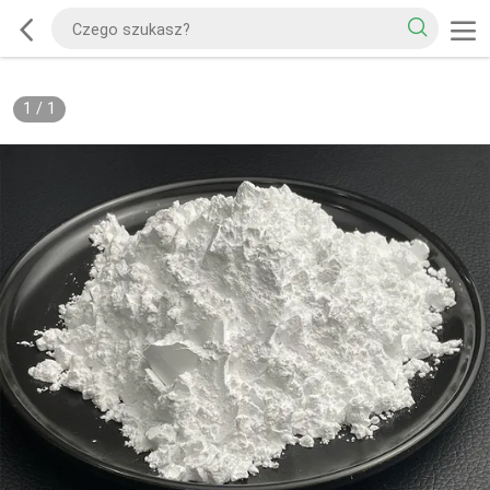
1
/
1