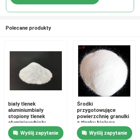
Polecane produkty
Dom
biały tlenek
Środki
aluminiumbiały
przygotowujące
stopiony tlenek
powierzchnię granulki
Produkty
aluminiowybiały
z tlenku białego
korund ścierającybiały
aluminium
Wyślij zapytanie
Wyślij zapytanie
ziarno tlenku
O nas