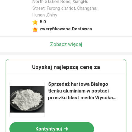
North Station Road, XiangHu
Street, Furong district, Changsha,
Hunan ,Chiny
5.0
zweryfikowane Dostawca
Zobacz więcej
Uzyskaj najlepszą cenę za
Sprzedaż hurtowa Białego
tlenku aluminium w postaci
proszku blast media Wysoka
twardość Brązowa/biała alumina
stopiona
Kontyntynuj