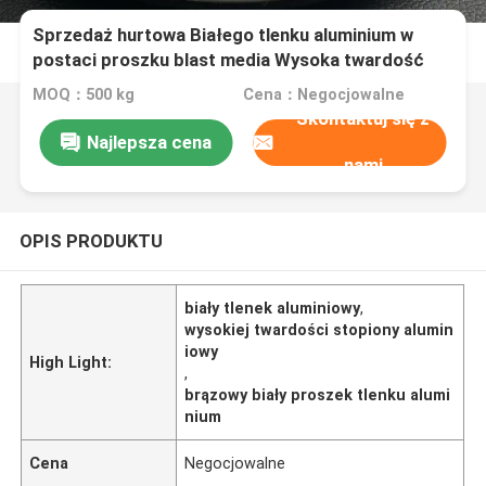
Sprzedaż hurtowa Białego tlenku aluminium w
postaci proszku blast media Wysoka twardość
Brązowa/biała alumina stopiona
MOQ：500 kg
Cena：Negocjowalne
Skontaktuj się z
Najlepsza cena
nami
OPIS PRODUKTU
biały tlenek aluminiowy
,
wysokiej twardości stopiony alumin
iowy
High Light:
,
brązowy biały proszek tlenku alumi
nium
Cena
Negocjowalne