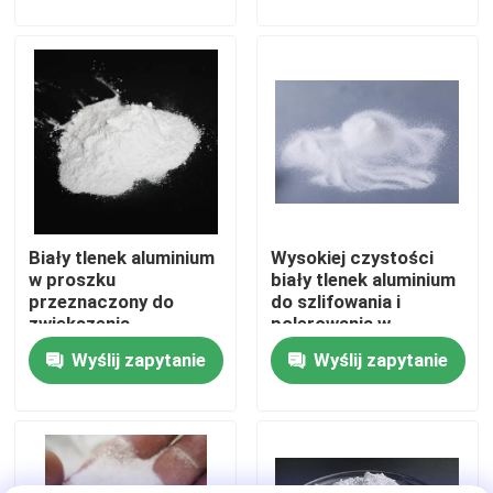
aluminium
Wycieczka po fabryce
Kontrola jakości
Skontaktuj się z nami
Biały tlenek aluminium
Wysokiej czystości
Poprosić o wycenę
w proszku
biały tlenek aluminium
przeznaczony do
do szlifowania i
zwiększenia
polerowania w
Ceramiczne środki do piaskowania
wydajności
silnikach lotniczych i
Wyślij zapytanie
Wyślij zapytanie
polerowania w
elektronikach
przemyśle soczewek
Ceramiczne kulki do piaskowania
optycznych i
półprzewodników
Ceramiczne ścierniwo do piaskowania