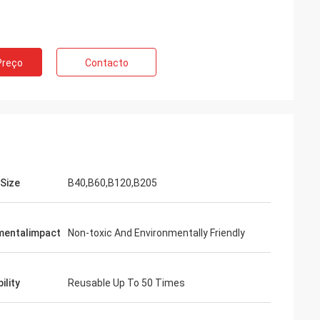
Preço
Contacto
 Size
B40,B60,B120,B205
mentalimpact
Non-toxic And Environmentally Friendly
ility
Reusable Up To 50 Times