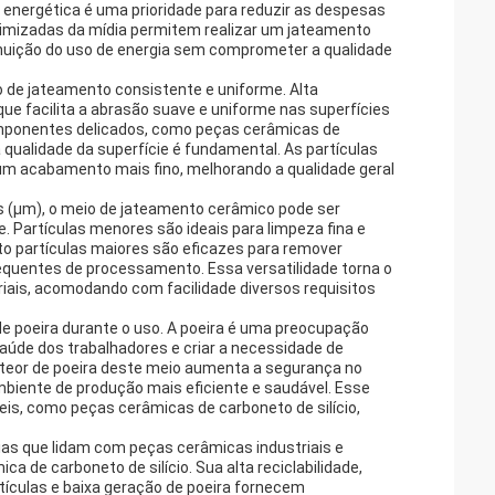
 energética é uma prioridade para reduzir as despesas
otimizadas da mídia permitem realizar um jateamento
inuição do uso de energia sem comprometer a qualidade
 de jateamento consistente e uniforme. Alta
que facilita a abrasão suave e uniforme nas superfícies
componentes delicados, como peças cerâmicas de
 qualidade da superfície é fundamental. As partículas
um acabamento mais fino, melhorando a qualidade geral
 (μm), o meio de jateamento cerâmico pode ser
. Partículas menores são ideais para limpeza fina e
o partículas maiores são eficazes para remover
equentes de processamento. Essa versatilidade torna o
ais, acomodando com facilidade diversos requisitos
e poeira durante o uso. A poeira é uma preocupação
úde dos trabalhadores e criar a necessidade de
o teor de poeira deste meio aumenta a segurança no
mbiente de produção mais eficiente e saudável. Esse
eis, como peças cerâmicas de carboneto de silício,
ias que lidam com peças cerâmicas industriais e
a de carboneto de silício. Sua alta reciclabilidade,
tículas e baixa geração de poeira fornecem