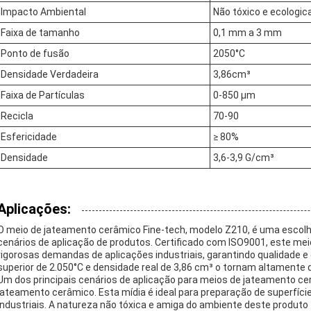
Impacto Ambiental
Não tóxico e ecologi
Faixa de tamanho
0,1 mm a 3 mm
Ponto de fusão
2050°C
Densidade Verdadeira
3,86cm³
Faixa de Partículas
0-850 μm
Recicla
70-90
Esfericidade
≥ 80%
Densidade
3,6-3,9 G/cm³
Aplicações:
O meio de jateamento cerâmico Fine-tech, modelo Z210, é uma escol
cenários de aplicação de produtos. Certificado com ISO9001, este mei
rigorosas demandas de aplicações industriais, garantindo qualidade
superior de 2.050°C e densidade real de 3,86 cm³ o tornam altamente d
Um dos principais cenários de aplicação para meios de jateamento ce
jateamento cerâmico. Esta mídia é ideal para preparação de superfí
industriais. A natureza não tóxica e amiga do ambiente deste produt