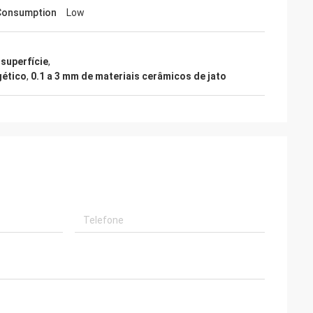
Consumption
Low
superfície
,
gético
,
0.1 a 3 mm de materiais cerâmicos de jato