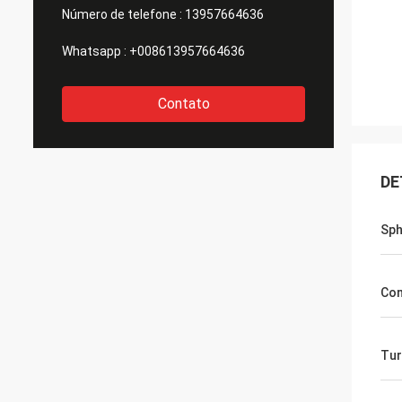
Número de telefone :
13957664636
Whatsapp :
+008613957664636
Contato
DE
Sph
Co
Tur