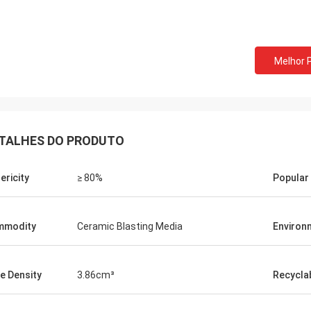
Melhor 
TALHES DO PRODUTO
ericity
≥ 80%
Popular
mmodity
Ceramic Blasting Media
Environ
e Density
3.86cm³
Recyclab