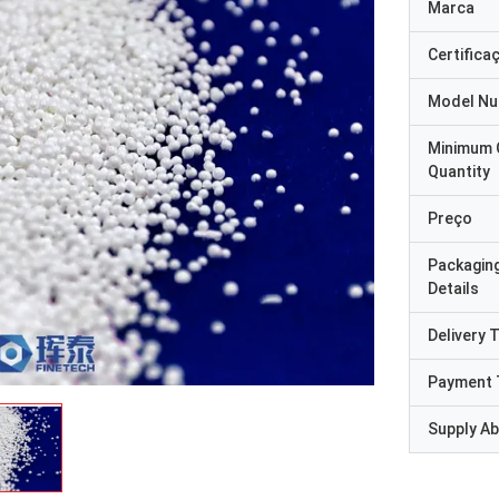
Marca
Certifica
Model N
Minimum 
Quantity
Preço
Packagin
Details
Delivery 
Payment 
Supply Abi