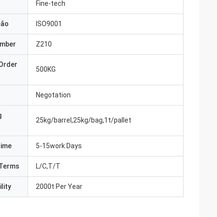
Fine-tech
ção
ISO9001
umber
Z210
Order
500KG
Negotation
g
25kg/barrel,25kg/bag,1t/pallet
Time
5-15work Days
Terms
L/C,T/T
lity
2000t Per Year