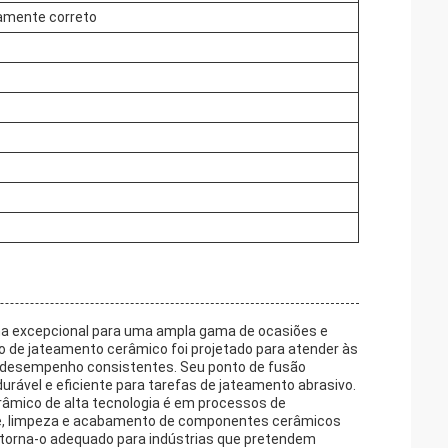
camente correto
ha excepcional para uma ampla gama de ocasiões e
o de jateamento cerâmico foi projetado para atender às
 e desempenho consistentes. Seu ponto de fusão
urável e eficiente para tarefas de jateamento abrasivo.
râmico de alta tecnologia é em processos de
cie, limpeza e acabamento de componentes cerâmicos
o torna-o adequado para indústrias que pretendem