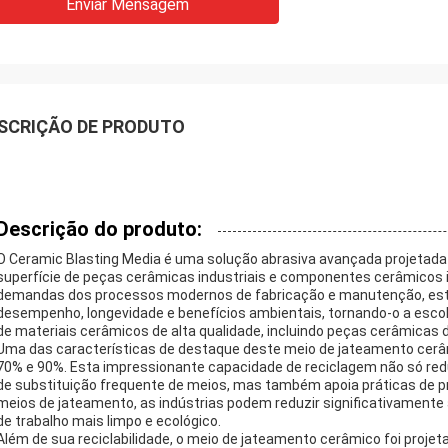
Enviar Mensagem
SCRIÇÃO DE PRODUTO
Descrição do produto:
O Ceramic Blasting Media é uma solução abrasiva avançada projetada
superfície de peças cerâmicas industriais e componentes cerâmicos in
demandas dos processos modernos de fabricação e manutenção, est
desempenho, longevidade e benefícios ambientais, tornando-o a esco
de materiais cerâmicos de alta qualidade, incluindo peças cerâmicas de
Uma das características de destaque deste meio de jateamento cerâmic
70% e 90%. Esta impressionante capacidade de reciclagem não só red
de substituição frequente de meios, mas também apoia práticas de pr
meios de jateamento, as indústrias podem reduzir significativamente
de trabalho mais limpo e ecológico.
Além de sua reciclabilidade, o meio de jateamento cerâmico foi projet