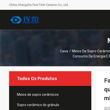
China Changsha Fine-Tech Ceramic Co., Ltd.
Casa
/
Meios De Sopro Cerâmi
Consumo De Energia E F
Todos Os Produtos
Fa
qu
Meios de sopro cerâmicos
mi
Sopro cerâmico do grânulo