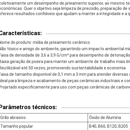
coletivamente um desempenho de jateamento superior, ao mesmo tem
econômicas. Quer o objetivo seja limpeza de precisão, preparação de
oferece resultados confiáveis ​​que ajudam a manter a integridade e 
Características:
Nome do produto: mídia de jateamento cerâmico
Não tóxico e amigo do ambiente, garantindo um impacto ambiental m
Faixa de densidade de 3,6 a 3,9 G/cm³ para desempenho de detonação
Baixa geração de poeira para manter um ambiente de trabalho mais l
Reutilizável até 50 vezes, promovendo sustentabilidade e economia
Faixa de tamanho disponível de 0,1 mm a 3 mm para atender diversas 
Ideal para limpeza e acabamento de peças cerâmicas industriais e c
Projetado especificamente para uso com peças cerâmicas de carboneto
Parâmetros técnicos:
Grão abrasivo
Óxido de Alumina
Tamanho popular
B40, B60, B120, B205