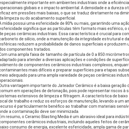
especialmente importante em ambientes industriais onde a eficiência
operacionais globais e o impacto ambiental. A densidade e a dureza 
eficaz em pressões mais baixas, o que se traduz diretamente na dim
da limpeza ou do acabamento superficial.
A mídia possui uma esfericidade de 80% ou mais, garantindo uma ação
esfericidade significa que as partículas têm formato mais esférico, o 
de peças cerâmicas industriais. Essa característica é crucial para 
carboneto de silício, onde a manutenção da integridade estrutural e da
esféricas reduzem a probabilidade de danos superficiais e produzem 
dos componentes tratados.
Com uma ampla faixa de tamanho de partícula de 0 a 850 micrômetros
adaptado para atender a diversas aplicações e condições de superfície
polimento de componentes cerâmicos industriais complexos, enquant
contaminantes mais difíceis e preparar superfícies para etapas subs
meio adequado para uma ampla variedade de peças cerâmicas industri
operacionais.
Outra vantagem importante do Jateador Cerâmico é a baixa geração d
comum em operações de detonação, pois pode representar riscos à sa
sistemas extensivos de limpeza e filtragem. A característica de baix
local de trabalho e reduz os esforços de manutenção, levando a um a
recurso é particularmente benéfico ao trabalhar com materiais sensív
onde a contaminação deve ser minimizada.
Em resumo, o Ceramic Blasting Media é um abrasivo ideal para indústr
componentes cerâmicos industriais, incluindo aqueles feitos de cerâmic
baixo consumo de energia, excelente esfericidade, ampla gama de par