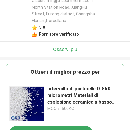
Classic mingjia apartment,230-1
North Station Road, XiangHu
Street, Furong district, Changsha,
Hunan ,Porcellana
5.0
Fornitore verificato
Osservi più
Ottieni il miglior prezzo per
Intervallo di particelle 0-850
micrometri Materiali di
esplosione ceramica a basso
consumo energetico e
MOQ： 500KG
dimensioni da 0,1 a 3 millimetri
progettati per il trattamento
superficiale