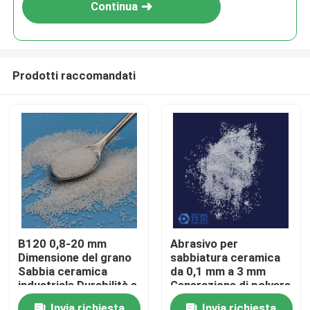
Continua
Prodotti raccomandati
Casa
B120 0,8-20 mm
Abrasivo per
Dimensione del grano
sabbiatura ceramica
Prodotti
Sabbia ceramica
da 0,1 mm a 3 mm
industriale Durabilità e
Generazione di polvere
prestazioni
ridotta Progettato per
Chi siamo
Invia richiesta
Invia richiesta