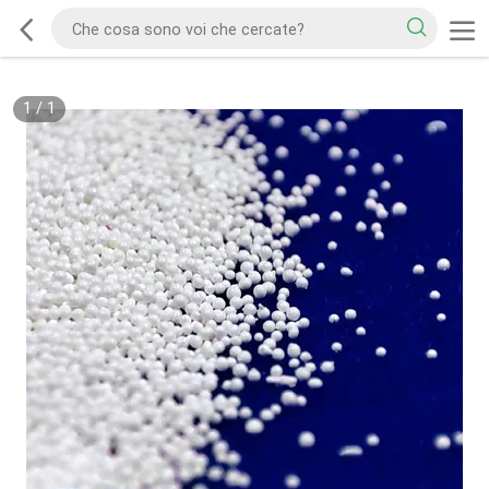
1
/
1