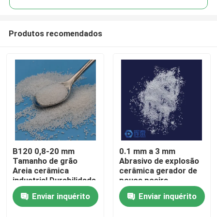
Produtos recomendados
B120 0,8-20 mm
0.1 mm a 3 mm
Casa
Tamanho de grão
Abrasivo de explosão
Areia cerâmica
cerâmica gerador de
industrial Durabilidade
pouca poeira
Produtos
e desempenho
projetado para
Enviar inquérito
Enviar inquérito
fornecer tamanho de
partícula consistente
Quem Somos