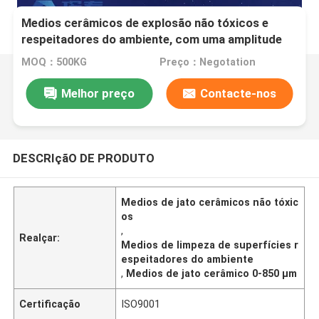
Medios cerâmicos de explosão não tóxicos e
respeitadores do ambiente, com uma amplitude
de partículas de 0 a 850 μm e uma densidade de
MOQ：500KG
Preço：Negotation
3,6 a 3,9 G cm3, concebidos para limpeza e
preparação de superfícies
Melhor preço
Contacte-nos
DESCRIçãO DE PRODUTO
Medios de jato cerâmicos não tóxic
os
,
Realçar:
Medios de limpeza de superfícies r
espeitadores do ambiente
,
Medios de jato cerâmico 0-850 μm
Certificação
ISO9001