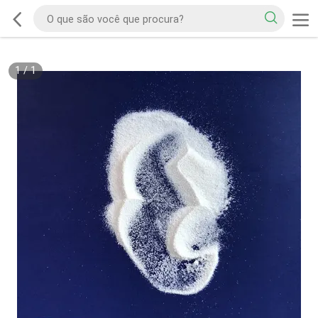
1
/
1