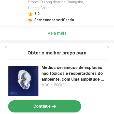
Street, Furong district, Changsha,
Hunan ,China
5.0
Fornecedor verificado
Veja mais
Obter o melhor preço para
Medios cerâmicos de explosão
não tóxicos e respeitadores do
ambiente, com uma amplitude de
partículas de 0 a 850 μm e uma
MOQ： 500KG
densidade de 3,6 a 3,9 G cm3,
concebidos para limpeza e
preparação de superfícies
Continue