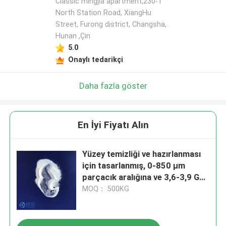
Classic mingjia apartment,230-1
North Station Road, XiangHu
Street, Furong district, Changsha,
Hunan ,Çin
5.0
Onaylı tedarikçi
Daha fazla göster
En İyi Fiyatı Alın
Yüzey temizliği ve hazırlanması
için tasarlanmış, 0-850 μm
parçacık aralığına ve 3,6-3,9 G
cm3 yoğunluğa sahip, toksik
MOQ： 500KG
olmayan ve çevre dostu Seramik
Kumlama Ortamı