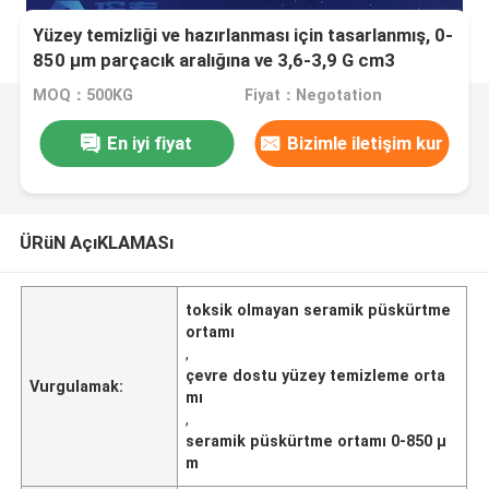
Yüzey temizliği ve hazırlanması için tasarlanmış, 0-
850 μm parçacık aralığına ve 3,6-3,9 G cm3
yoğunluğa sahip, toksik olmayan ve çevre dostu
MOQ：500KG
Fiyat：Negotation
Seramik Kumlama Ortamı
En iyi fiyat
Bizimle iletişim kur
ÜRüN AçıKLAMASı
toksik olmayan seramik püskürtme
ortamı
,
çevre dostu yüzey temizleme orta
Vurgulamak:
mı
,
seramik püskürtme ortamı 0-850 μ
m