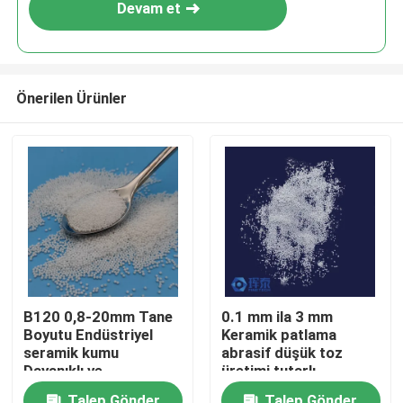
Devam et
Önerilen Ürünler
Ana sayfa
B120 0,8-20mm Tane
0.1 mm ila 3 mm
Boyutu Endüstriyel
Keramik patlama
Ürünler
seramik kumu
abrasif düşük toz
Dayanıklı ve
üretimi tutarlı
Performans
parçacık boyutu ve
Hakkımızda
Talep Gönder
Talep Gönder