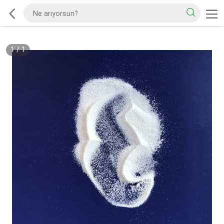
1
/
1