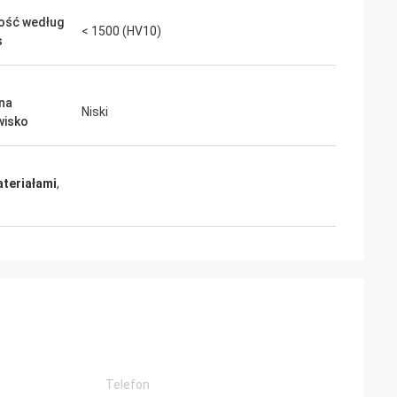
ość według
< 1500 (HV10)
s
na
Niski
wisko
ateriałami
,