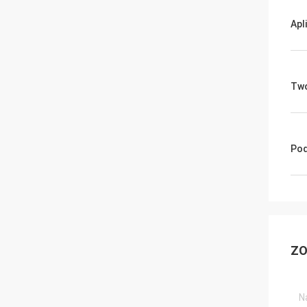
Apl
Tw
Pod
ZO