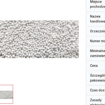
Miejsce
pochodze
Nazwa
handlowa
Orzeczni
Numer m
Minimaln
zamówien
Cena
Szczegół
pakowani
Czas dos
Zasady