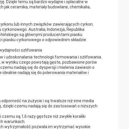
ę. Dzięki temu są bardzo wydajne i opłacalne w
 jak ceramika, materiały budowlane, chemikalia,
cyrkonu lub innych związków zawierających cyrkon.
 cyrkonowego. Australia, Indonezja, Republika
chińskiego są głównymi producentami piasku
ości piasku cyrkonowego o odpowiednim składzie
wydajności szlifowania
w i udoskonalania technologii formowania i szlifowania.
e, w wyniku czego powstają gęste, pozbawione porów
 czemu nadają się do dyspersji i mielenia zawiesin o
 ​​idealnie nadają się do polerowania materiałów i
 odporność na zużycie i są trwalsze niż inne media
nię, dzięki czemu nadają się do zastosowań o niższych
ki czemu są 1,6 razy gęstsze niż zwykłe koraliki
ch warunkach.
e. Ich wytrzymałość pozwala im wytrzymać wysokie