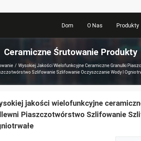
Dom
O Nas
Produkty
Ceramiczne Śrutowanie Produkty
owanie
/
Wysokiej Jakości Wielofunkcyjne Ceramiczne Granulki Piaszc
szczotwórstwo Szlifowanie Szlifowanie Oczyszczanie Wody I Ogniotr
sokiej jakości wielofunkcyjne ceramiczne
lewni Piaszczotwórstwo Szlifowanie Szl
niotrwałe