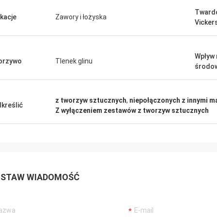
Tward
ikacje
Zawory i łożyska
Vicker
Wpływ 
orzywo
Tlenek glinu
środo
z tworzyw sztucznych
,
niepołączonych z innymi m
kreślić
Z wyłączeniem zestawów z tworzyw sztucznych
STAW WIADOMOŚĆ