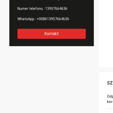
Numer telefonu :
13957664636
WhatsApp :
+008613957664636
Kontakt
SZ
Odp
kor