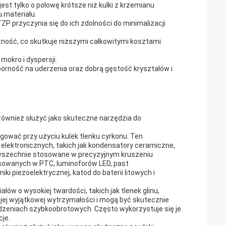
est tylko o połowę krótsze niż kulki z krzemianu
 materiału.
ZP przyczynia się do ich zdolności do minimalizacji
tność, co skutkuje niższymi całkowitymi kosztami
mokro i dyspersji.
orność na uderzenia oraz dobrą gęstość kryształów i
również służyć jako skuteczne narzędzia do
gować przy użyciu kulek tlenku cyrkonu. Ten
lektronicznych, takich jak kondensatory ceramiczne,
powszechnie stosowane w precyzyjnym kruszeniu
osowanych w PTC, luminoforów LED, past
i piezoelektrycznej, katod do baterii litowych i
ów o wysokiej twardości, takich jak tlenek glinu,
swojej wyjątkowej wytrzymałości i mogą być skutecznie
dzeniach szybkoobrotowych. Często wykorzystuje się je
cje.