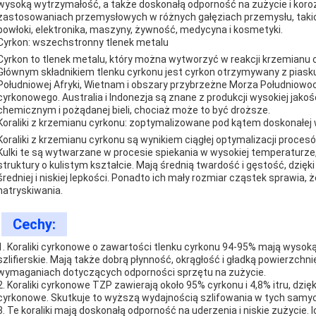
wysoką wytrzymałość, a także doskonałą odporność na zużycie i korozj
zastosowaniach przemysłowych w różnych gałęziach przemysłu, takich
powłoki, elektronika, maszyny, żywność, medycyna i kosmetyki.
Cyrkon: wszechstronny tlenek metalu
Cyrkon to tlenek metalu, który można wytworzyć w reakcji krzemianu 
Głównym składnikiem tlenku cyrkonu jest cyrkon otrzymywany z piasku
Południowej Afryki, Wietnam i obszary przybrzeżne Morza Południowo
cyrkonowego. Australia i Indonezja są znane z produkcji wysokiej jak
chemicznym i pożądanej bieli, chociaż może to być droższe.
Koraliki z krzemianu cyrkonu: zoptymalizowane pod kątem doskonałej 
Koraliki z krzemianu cyrkonu są wynikiem ciągłej optymalizacji procesó
Kulki te są wytwarzane w procesie spiekania w wysokiej temperaturz
struktury o kulistym kształcie. Mają średnią twardość i gęstość, dzięki
średniej i niskiej lepkości. Ponadto ich mały rozmiar cząstek sprawia, że
natryskiwania.
Cechy:
1. Koraliki cyrkonowe o zawartości tlenku cyrkonu 94-95% mają wysoką
szlifierskie. Mają także dobrą płynność, okrągłość i gładką powierzch
wymaganiach dotyczących odporności sprzętu na zużycie.
2. Koraliki cyrkonowe TZP zawierają około 95% cyrkonu i 4,8% itru, dzię
cyrkonowe. Skutkuje to wyższą wydajnością szlifowania w tych samy
3. Te koraliki mają doskonałą odporność na uderzenia i niskie zużyci