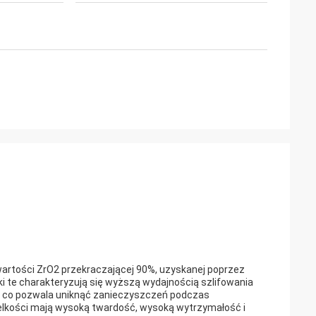
awartości ZrO2 przekraczającej 90%, uzyskanej poprzez
ki te charakteryzują się wyższą wydajnością szlifowania
ię, co pozwala uniknąć zanieczyszczeń podczas
ielkości mają wysoką twardość, wysoką wytrzymałość i