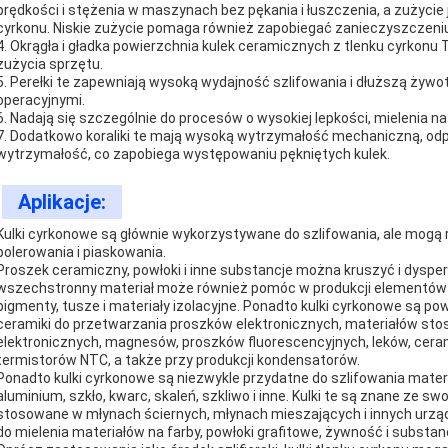
prędkości i stężenia w maszynach bez pękania i łuszczenia, a zużycie j
cyrkonu. Niskie zużycie pomaga również zapobiegać zanieczyszczeniu
4. Okrągła i gładka powierzchnia kulek ceramicznych z tlenku cyrkonu T
zużycia sprzętu.
5. Perełki te zapewniają wysoką wydajność szlifowania i dłuższą żywo
operacyjnymi.
6. Nadają się szczególnie do procesów o wysokiej lepkości, mielenia na 
7. Dodatkowo koraliki te mają wysoką wytrzymałość mechaniczną, odp
wytrzymałość, co zapobiega występowaniu pękniętych kulek.
Aplikacje:
Kulki cyrkonowe są głównie wykorzystywane do szlifowania, ale mogą 
polerowania i piaskowania.
Proszek ceramiczny, powłoki i inne substancje można kruszyć i dysper
wszechstronny materiał może również pomóc w produkcji elementów e
pigmenty, tusze i materiały izolacyjne. Ponadto kulki cyrkonowe są 
ceramiki do przetwarzania proszków elektronicznych, materiałów st
elektronicznych, magnesów, proszków fluorescencyjnych, leków, ceramik
termistorów NTC, a także przy produkcji kondensatorów.
Ponadto kulki cyrkonowe są niezwykle przydatne do szlifowania materiał
aluminium, szkło, kwarc, skaleń, szkliwo i inne. Kulki te są znane ze 
stosowane w młynach ściernych, młynach mieszających i innych urzą
do mielenia materiałów na farby, powłoki grafitowe, żywność i substan