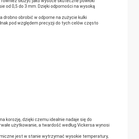
gą również służyć jako wysoce skuteczne powłoki
e od 0,5 do 3 mm. Dzięki odporności na wysoką
 drobno obrobić w odporne na zużycie kulki
nak pod względem precyzji do tych celów często
korozję, dzięki czemu idealnie nadaje się do
wałe użytkowanie, a twardość według Vickersa wynosi
amiczne jest w stanie wytrzymać wysokie temperatury,