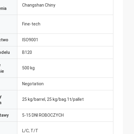
Changshan Chiny
nia
Fine-tech
ctwo
ISO9001
odelu
B120
e
500 kg
ie
Negotation
y
25 kg/barrel, 25 kg/bag.1t/pallet
a
tawy
5-15 DNI ROBOCZYCH
L/C, T/T