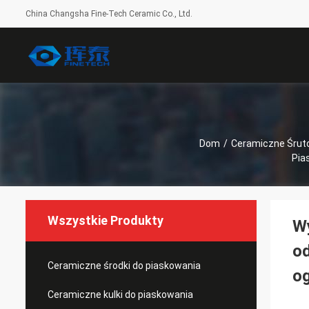
China Changsha Fine-Tech Ceramic Co., Ltd.
Dom
/
Ceramiczne Śrut
Pia
Wszystkie Produkty
Wy
od
Ceramiczne środki do piaskowania
og
Ceramiczne kulki do piaskowania