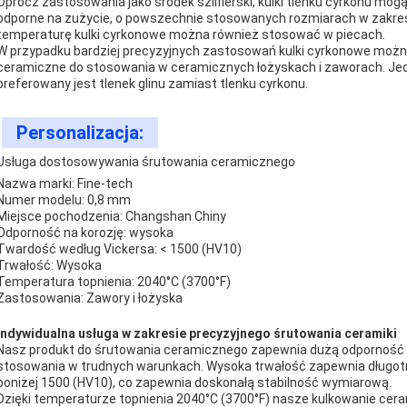
Oprócz zastosowania jako środek szlifierski, kulki tlenku cyrkonu mo
odporne na zużycie, o powszechnie stosowanych rozmiarach w zakresi
temperaturę kulki cyrkonowe można również stosować w piecach.
W przypadku bardziej precyzyjnych zastosowań kulki cyrkonowe można
ceramiczne do stosowania w ceramicznych łożyskach i zaworach. Jed
preferowany jest tlenek glinu zamiast tlenku cyrkonu.
Personalizacja:
Usługa dostosowywania śrutowania ceramicznego
Nazwa marki: Fine-tech
Numer modelu: 0,8 mm
Miejsce pochodzenia: Changshan Chiny
Odporność na korozję: wysoka
Twardość według Vickersa: < 1500 (HV10)
Trwałość: Wysoka
Temperatura topnienia: 2040°C (3700°F)
Zastosowania: Zawory i łożyska
Indywidualna usługa w zakresie precyzyjnego śrutowania ceramiki
Nasz produkt do śrutowania ceramicznego zapewnia dużą odporność na 
stosowania w trudnych warunkach. Wysoka trwałość zapewnia długotr
poniżej 1500 (HV10), co zapewnia doskonałą stabilność wymiarową.
Dzięki temperaturze topnienia 2040°C (3700°F) nasze kulkowanie cer