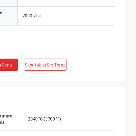
ć
2000t/rok
a Cena
Skontaktuj Się Teraz
ratura
2040 °C (3700 °F)
nia