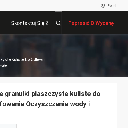
Polish
Skontaktuj Się Z
Poprosić O Wycenę
Nami
zyste Kuliste Do Odlewni
wałe
 granulki piaszczyste kuliste do
ifowanie Oczyszczanie wody i