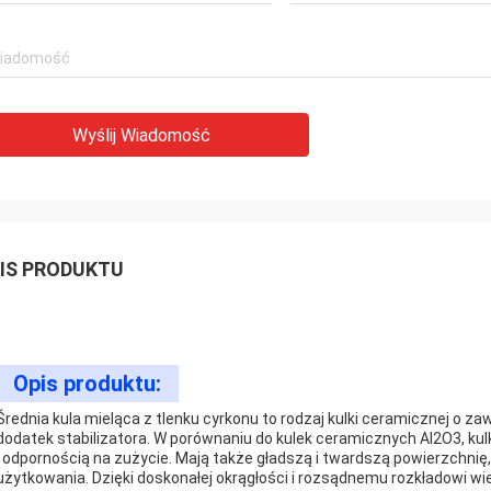
Wyślij Wiadomość
IS PRODUKTU
Opis produktu:
Średnia kula mieląca z tlenku cyrkonu to rodzaj kulki ceramicznej o z
dodatek stabilizatora. W porównaniu do kulek ceramicznych Al2O3, kul
i odpornością na zużycie. Mają także gładszą i twardszą powierzchn
użytkowania. Dzięki doskonałej okrągłości i rozsądnemu rozkładowi w