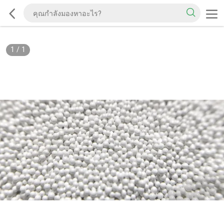
1
/
1