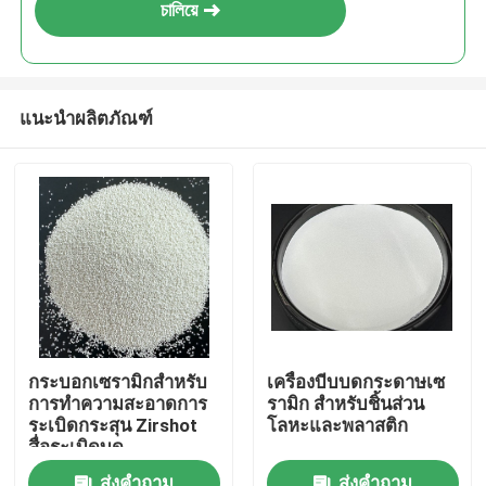
চালিয়ে
แนะนำผลิตภัณฑ์
บ้าน
กระบอกเซรามิกสําหรับ
เครื่องบีบบดกระดาษเซ
การทําความสะอาดการ
รามิก สําหรับชิ้นส่วน
ผลิตภัณฑ์
ระเบิดกระสุน Zirshot
โลหะและพลาสติก
สื่อระเบิดบด
เกี่ยวกับเรา
ส่งคำถาม
ส่งคำถาม