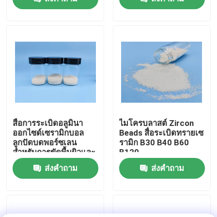
ทัวร์โรงงาน
ควบคุมคุณภาพ
ติดต่อเรา
ขออ้าง
สื่อการระเบิดอลูมินา
ไมโครบลาสต์ Zircon
ออกไซด์เซรามิกบอล
Beads สื่อระเบิดทรายเซ
ลูกปัดบดพอร์ซเลน
รามิก B30 B40 B60
สื่อการพ่นเซรามิก
สำหรับการขัดพื้นผิวและ
B120
ขัดกรวด 36 กำหนดเอง
ส่งคำถาม
ส่งคำถาม
การพ่นลูกปัดเซรามิก
สารกัดกร่อนเซรามิก