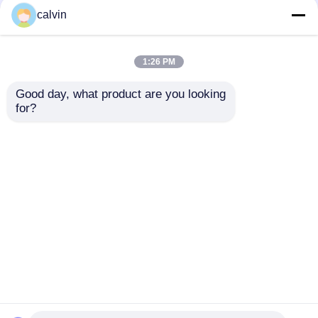
calvin
ลูกเซอร์โคเนียมซิลิเกต
1:26 PM
สื่อการบดเซอร์โคเนีย
Good day, what product are you looking 
for?
สินค้าประเภททองแดง
ความทนทานสูง เซรามิก
ประเภททองแดง
โชตบลาสท์และพีเนจ
อลูมิเนียมออกไซด์สีขาว
B120
ทรายขัดโกเมน
ส่งคำถาม
ส่งคำถาม
ยิงเซรามิก
บ้าน
เกี่ยวกับเรา
ติดต่อเรา
Desktop Site
Sitemap
Privacy Policy
อะลูมิเนียมออกไซด์สีน้ำตาล
กากเพชรซิลิคอนคาร์ไบด์
คุณภาพ
สื่อการพ่นเซรามิก
โรงงานในประเทศ