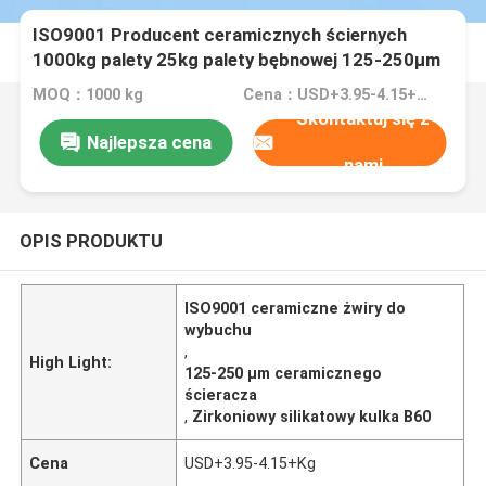
ISO9001 Producent ceramicznych ściernych
1000kg palety 25kg palety bębnowej 125-250μm
ceramiczne żwiry B60 B120 B40
MOQ：1000 kg
Cena：USD+3.95-4.15+Kg
Skontaktuj się z
Najlepsza cena
nami
OPIS PRODUKTU
ISO9001 ceramiczne żwiry do
wybuchu
,
High Light:
125-250 μm ceramicznego
ścieracza
,
Zirkoniowy silikatowy kulka B60
Cena
USD+3.95-4.15+Kg