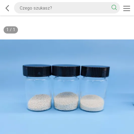
1
/
1