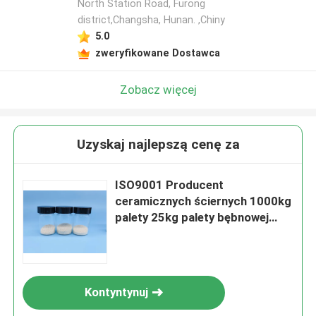
North Station Road, Furong
district,Changsha, Hunan. ,Chiny
5.0
zweryfikowane Dostawca
Zobacz więcej
Uzyskaj najlepszą cenę za
ISO9001 Producent
ceramicznych ściernych 1000kg
palety 25kg palety bębnowej
125-250μm ceramiczne żwiry
B60 B120 B40
Kontyntynuj