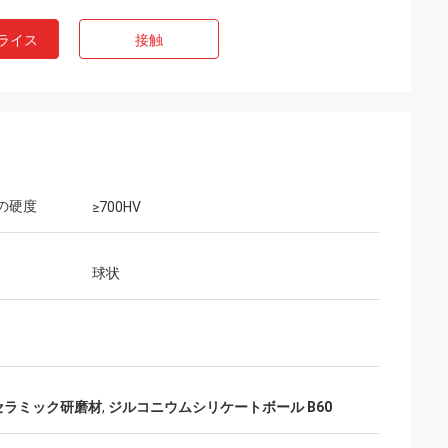
ライス
接触
erの硬度
≥700HV
球状
m セラミック研磨材
,
ジルコニウムシリケートボール B60