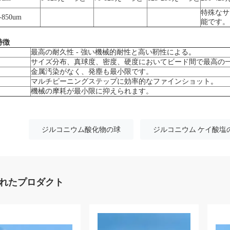
特殊なサ
-850um
能です。
 特徴
。
最高の耐久性 - 強い機械的耐性と高い靭性による
サイズ分布、真球度、密度、硬度においてビード間で最高の
金属汚染がなく、発塵も最小限です。
。
マルチピーニングステップに効率的なファインショット
機械の摩耗が最小限に抑えられます。
ジルコニウム酸化物の球
ジルコニウム ケイ酸塩
れたプロダクト