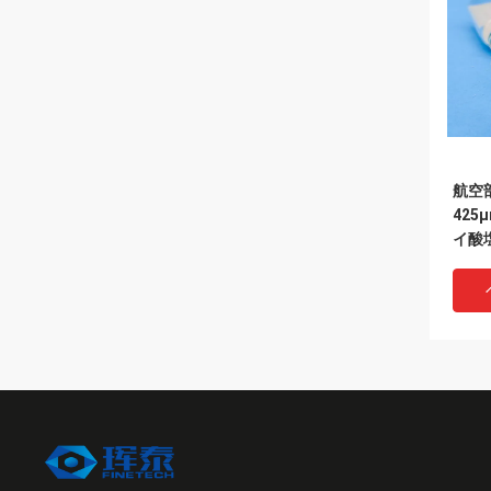
航空
425
イ酸
の砂