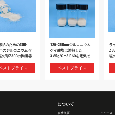
部品のための300-
125-250umジルコニウム
ラ
μmのジルコニウム ケ
ケイ酸塩は溶解した
Z
塩の球Z300の陶磁器
3.85g/Cm3 B60を電気で粉
塩の
にする
グ
ベストプライス
ベストプライス
について
会社概要
ニュース