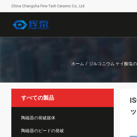
China Changsha Fine-Tech Ceramic Co., Ltd.
ホーム
/
ジルコニウム ケイ酸塩
すべての製品
I
ッ
陶磁器の発破媒体
陶磁器のビードの発破