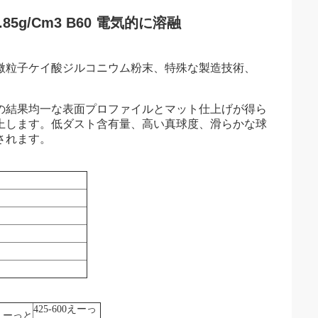
85g/Cm3 B60 電気的に溶融
微粒子ケイ酸ジルコニウム粉末、特殊な製造技術、
の結果均一な表面プロファイルとマット仕上げが得ら
上します。低ダスト含有量、高い真球度、滑らかな球
されます。
425-600
えーっ
えーっと