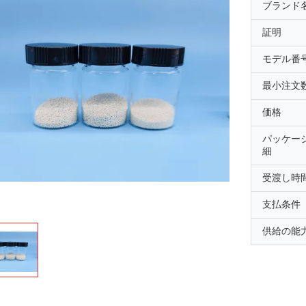
ブランド
証明
モデル番
最小注文
価格
パッケー
細
受渡し時
支払条件
供給の能