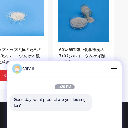
ップトップの貝のための
60%-65%強い化学抵抗の
850ジルコニウム ケイ酸
ZrO2ジルコニウム ケイ酸
球850μM-1180μMの
塩研摩Z425
calvin
リットブラスト媒体
ベストプライス
ベストプライス
1:29 PM
Good day, what product are you looking 
for?
製品
陶磁器の発破媒体