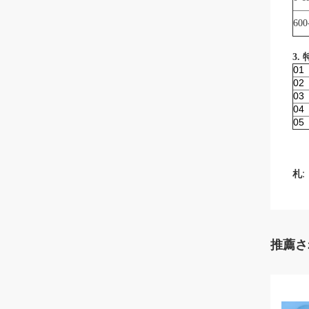
600
3.
01
02
03
04
05
札:
推薦さ