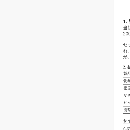
1
当
2
セ
れ
形
2.
製
化
密
か
ビ
衝
サ
0-6