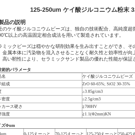
125-250um ケイ酸ジルコニウム粉末 3.
. 製品の説明
社のケイ酸ジルコニウムビーズは、独自の技術配合、高純度超
000℃以上の高温固定相合成法を用いて製造されています。
ラミックビーズは穏やかな研削効果を生み出すことができ、そ
、金属本体に汚染物を混入させることなく耐久性と効率性が向
、高い靭性により、セラミックサンド製品の優れた性能が保証
 技術的パラメータ
品名
ケイ酸ジルコニウムビーズ
学組成
ZrO 60-65%; SiO2 30-35%
度
≥3.85g/cm3
さ密度
≥2.5g/cm3
ッカース硬さ
≧700HV
撃強度
≧1.1(Φ2mm)KN
イズΦum
3um
0-125
えーっと
70-125
えーっと
125-250
えーっと
250-425