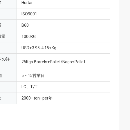
名
Huitai
ISO9001
号
B60
数量
1000KG
USD+3.95-4.15+Kg
ジの詳
25Kgs Barrels+Pallet/Bags+Pallet
間
5～15営業日
LC、T/T
力
2000+ton+per年