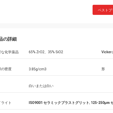
ベストプ
品の詳細
要な化学薬品
65% ZrO2、35% SiO2
Vick
際の密度
形
3.85g/cm3
白いまたは白い
イライト
ISO9001 セラミックブラストグリット
,
125-250μ