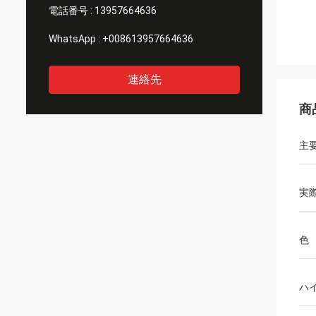
電話番号 :
13957664636
WhatsApp :
+008613957664636
連絡先
商
主
実
色
ハ