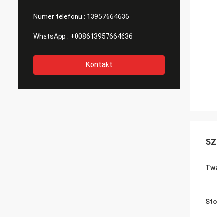
Numer telefonu :
13957664636
WhatsApp :
+008613957664636
Kontakt
SZ
Tw
Sto