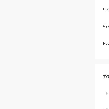
Utr
Gę
Pod
ZO