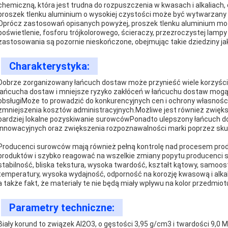
chemiczną, która jest trudna do rozpuszczenia w kwasach i alkaliach
proszek tlenku aluminium o wysokiej czystości może być wytwarzany 
Oprócz zastosowań opisanych powyżej, proszek tlenku aluminium moż
poświetlenie, fosforu trójkolorowego, ścieraczy, przezroczystej lam
zastosowania są pozornie nieskończone, obejmując takie dziedziny jak 
Charakterystyka:
Dobrze zorganizowany łańcuch dostaw może przynieść wiele korzyś
łańcucha dostaw i mniejsze ryzyko zakłóceń w łańcuchu dostaw mogą
obsługiMoże to prowadzić do konkurencyjnych cen i ochrony własności in
zmniejszenia kosztów administracyjnych.Możliwe jest również zwięks
bardziej lokalne pozyskiwanie surowcówPonadto ulepszony łańcuch 
innowacyjnych oraz zwiększenia rozpoznawalności marki poprzez skupie
Producenci surowców mają również pełną kontrolę nad procesem prod
produktów i szybko reagować na wszelkie zmiany popytu.producenci 
stabilność, bliska tekstura, wysoka twardość, kształt kątowy, samoostr
temperatury, wysoka wydajność, odporność na korozję kwasową i alka
a także fakt, że materiały te nie będą miały wpływu na kolor przedmio
Parametry techniczne:
Biały korund to związek Al2O3, o gęstości 3,95 g/cm3 i twardości 9,0 M