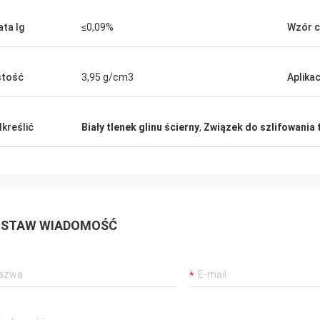
ata Ig
≤0,09%
Wzór 
stość
3,95 g/cm3
Aplikac
kreślić
Biały tlenek glinu ścierny
,
Związek do szlifowania 
STAW WIADOMOŚĆ