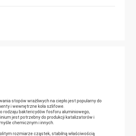
wania stopów wrażliwych na ciepło.jest popularny do
menty i wewnętrzne koła szlifowe.
o rodzaju baktericydów fosforu aluminiowego,
inium jest potrzebny do produkcji katalizatorów i
yśle chemicznym i innych.
nolitym rozmiarze cząstek, stabilną właściwością