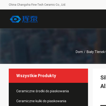
China Changsha Fine-Tech Ceramic Co., Ltd.
Dom
/
Biały Tlenek 
Wszystkie Produkty
Si
A
Ceramiczne środki do piaskowania
Ceramiczne kulki do piaskowania