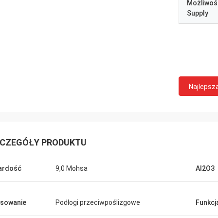
Możliwoś
Supply
Najlepsz
CZEGÓŁY PRODUKTU
ardość
9,0 Mohsa
Al2O3
sowanie
Podłogi przeciwpoślizgowe
Funkcj