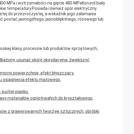
400 MPa i wytrzymałości na gięcie 480 MPaKorund biały
ie temperatury.Posiada również opór elektryczny
tej do przezroczystej, a wskaźnik jego załamania
ać postać jasnogółtego, jasnobłękitnego, różowego lub
ysokiej klasy, procesów lub produktów sprzętowych,
odkażony, usunąć skórę oksydacyjną, zwiększyć
zmocni powierzchnię, efekt błyszczący.
lu osiągnięcia efektu matowego.
 suchej piasku.
klasy materiałów ogniotrwałych do kryształowego,
obów z grawerowanych tworzyw sztucznych, obróbki