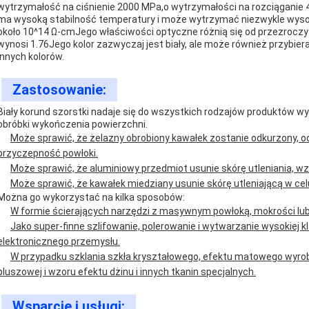
wytrzymałość na ciśnienie 2000 MPa,o wytrzymałości na rozciąganie 
ma wysoką stabilność temperatury i może wytrzymać niezwykle wysok
około 10^14 Ω-cmJego właściwości optyczne różnią się od przezroczys
wynosi 1.76Jego kolor zazwyczaj jest biały, ale może również przybier
innych kolorów.
Zastosowanie:
Biały korund szorstki nadaje się do wszystkich rodzajów produktów w
obróbki wykończenia powierzchni.
Może sprawić, że żelazny obrobiony kawałek zostanie odkurzony, 
przyczepność powłoki.
Może sprawić, że aluminiowy przedmiot usunie skórę utleniania, w
Może sprawić, że kawałek miedziany usunie skórę utleniającą w ce
Można go wykorzystać na kilka sposobów:
W formie ścierających narzędzi z masywnym powłoką, mokrości lub
Jako super-finne szlifowanie, polerowanie i wytwarzanie wysokiej 
elektronicznego przemysłu.
W przypadku szklania szkła kryształowego, efektu matowego wyr
pluszowej i wzoru efektu dżinu i innych tkanin specjalnych.
Wsparcie i usługi: