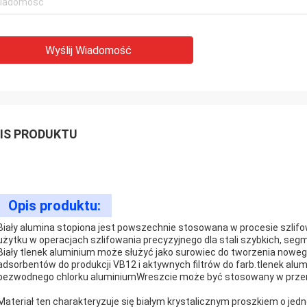
Wyślij Wiadomość
IS PRODUKTU
Opis produktu:
Biały alumina stopiona jest powszechnie stosowana w procesie szlifo
użytku w operacjach szlifowania precyzyjnego dla stali szybkich, seg
Biały tlenek aluminium może służyć jako surowiec do tworzenia noweg
adsorbentów do produkcji VB12 i aktywnych filtrów do farb.tlenek alum
bezwodnego chlorku aluminiumWreszcie może być stosowany w przem
Materiał ten charakteryzuje się białym krystalicznym proszkiem o jed