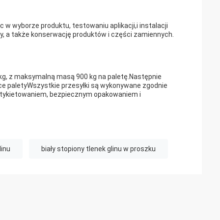
wyborze produktu, testowaniu aplikacji,i instalacji
, a także konserwację produktów i części zamiennych.
 kg, z maksymalną masą 900 kg na paletę.Następnie
ce paletyWszystkie przesyłki są wykonywane zgodnie
etykietowaniem, bezpiecznym opakowaniem i
linu
biały stopiony tlenek glinu w proszku