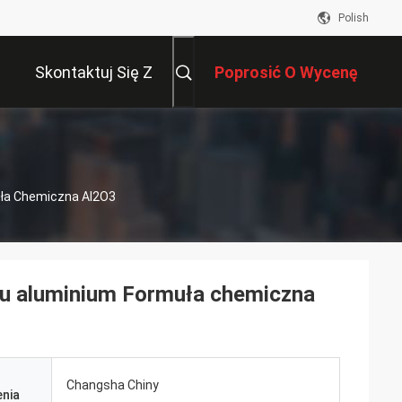
Polish
Skontaktuj Się Z
Poprosić O Wycenę
Nami
uła Chemiczna Al2O3
nku aluminium Formuła chemiczna
Changsha Chiny
nia