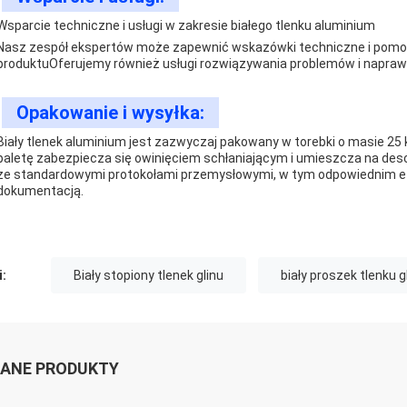
Wsparcie techniczne i usługi w zakresie białego tlenku aluminium
Nasz zespół ekspertów może zapewnić wskazówki techniczne i pomoc w 
produktuOferujemy również usługi rozwiązywania problemów i naprawy
Opakowanie i wysyłka:
Biały tlenek aluminium jest zazwyczaj pakowany w torebki o masie 25
paletę zabezpiecza się owinięciem schłaniającym i umieszcza na des
ze standardowymi protokołami przemysłowymi, w tym odpowiednim 
dokumentacją.
i:
Biały stopiony tlenek glinu
biały proszek tlenku g
ANE PRODUKTY