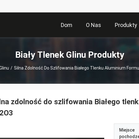
Dom
O Nas
Produkty
Biały Tlenek Glinu Produkty
Glinu
/
Silna Zdolność Do Szlifowania Białego Tlenku Aluminium Form
lna zdolność do szlifowania Białego tle
l2O3
Miejsce
pochodze