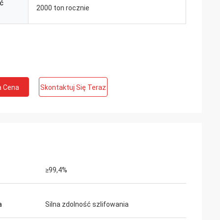
ć
2000 ton rocznie
a Cena
Skontaktuj Się Teraz
≥99,4%
a
Silna zdolność szlifowania