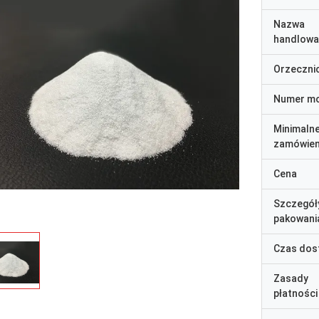
Nazwa
handlowa
Orzeczni
Numer m
Minimaln
zamówien
Cena
Szczegół
pakowani
Czas dos
Zasady
płatności