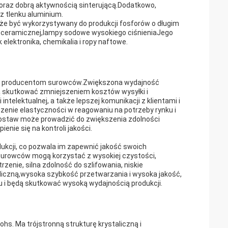
, oraz dobrą aktywnością sinterującą.Dodatkowo,
z tlenku aluminium.
e być wykorzystywany do produkcji fosforów o długim
py ceramicznej,lampy sodowe wysokiego ciśnieniaJego
elektronika, chemikalia i ropy naftowe.
ci producentom surowców.Zwiększona wydajność
 skutkować zmniejszeniem kosztów wysyłki i
telektualnej, a także lepszej komunikacji z klientami i
zenie elastyczności w reagowaniu na potrzeby rynku i
dostaw może prowadzić do zwiększenia zdolności
nie się na kontroli jakości.
ukcji, co pozwala im zapewnić jakość swoich
surowców mogą korzystać z wysokiej czystości,
zenie, silna zdolność do szlifowania, niskie
liczną,wysoka szybkość przetwarzania i wysoka jakość,
tu i będą skutkować wysoką wydajnością produkcji.
ohs. Ma trójstronną strukturę krystaliczną i