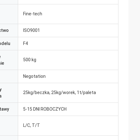
Fine-tech
ctwo
ISO9001
odelu
F4
e
500 kg
ie
Negotation
y
25kg/beczka, 25kg/worek, 1t/paleta
a
tawy
5-15 DNI ROBOCZYCH
L/C, T/T