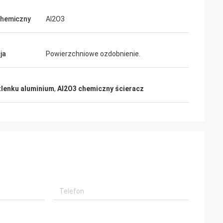
chemiczny
Al2O3
ja
Powierzchniowe ozdobnienie.
tlenku aluminium
,
Al2O3 chemiczny ścieracz