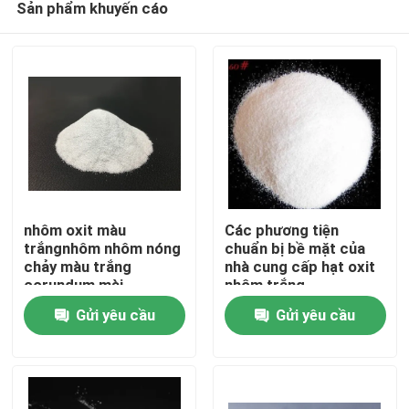
Sản phẩm khuyến cáo
nhôm oxit màu
Các phương tiện
trắngnhôm nhôm nóng
chuẩn bị bề mặt của
chảy màu trắng
nhà cung cấp hạt oxit
corundum mài
nhôm trắng
Nhà
trắngnhôm oxit hạt
Gửi yêu cầu
Gửi yêu cầu
Sản phẩm
Về chúng tôi