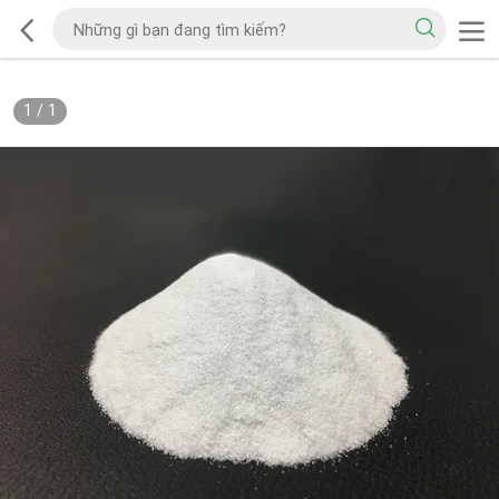
1
/
1