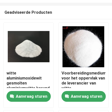
Geadviseerde Producten
witte
Voorbereidingsmedium
aluminiumoxidewit
voor het oppervlak van
Thuis
gesmolten
de leverancier van
aluminiumwitte korund
witte
abrasifwitte
aluminiumoxidegrit
Producten
Aanvraag sturen
Aanvraag sturen
aluminiumoxide korrel
Over ons