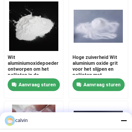
Fabrieksreis
Kwaliteitscontrole
Contacteer ons
Wit
Hoge zuiverheid Wit
aluminiumoxidepoeder
aluminium oxide grit
ontworpen om het
voor het slijpen en
Vraag een offerte aan
polijsten in de
polijsten met
optische lens- en
abrasieve
Aanvraag sturen
Aanvraag sturen
halfgeleiderindustrie
blaasmiddelen in de
Ceramische het Vernietigen Media
te verbeteren
automobielindustrie,
de lucht- en
ruimtevaartindustrie
Het ceramische Parel Vernietigen
en de elektronica
calvin
Ceramisch het Vernietigen Schuurmiddel