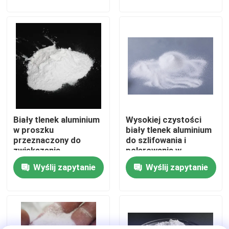
aluminium
Wycieczka po fabryce
Kontrola jakości
Skontaktuj się z nami
Biały tlenek aluminium
Wysokiej czystości
Poprosić o wycenę
w proszku
biały tlenek aluminium
przeznaczony do
do szlifowania i
zwiększenia
polerowania w
Ceramiczne środki do piaskowania
wydajności
silnikach lotniczych i
Wyślij zapytanie
Wyślij zapytanie
polerowania w
elektronikach
przemyśle soczewek
Ceramiczne kulki do piaskowania
optycznych i
półprzewodników
Ceramiczne ścierniwo do piaskowania