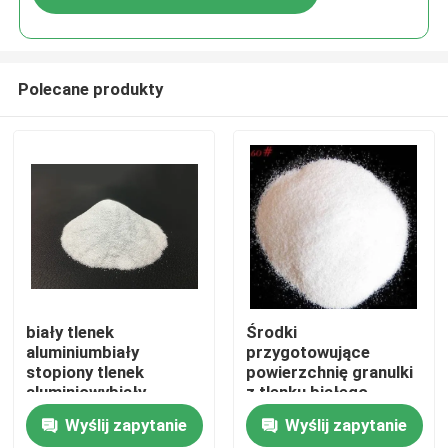
Polecane produkty
Dom
biały tlenek
Środki
aluminiumbiały
przygotowujące
stopiony tlenek
powierzchnię granulki
Produkty
aluminiowybiały
z tlenku białego
korund ścierającybiały
aluminium
Wyślij zapytanie
Wyślij zapytanie
ziarno tlenku
O nas