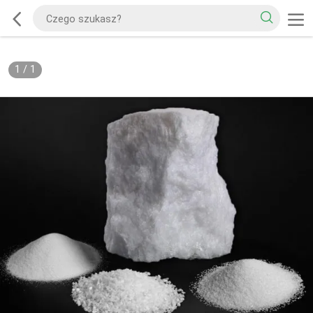
1
/
1