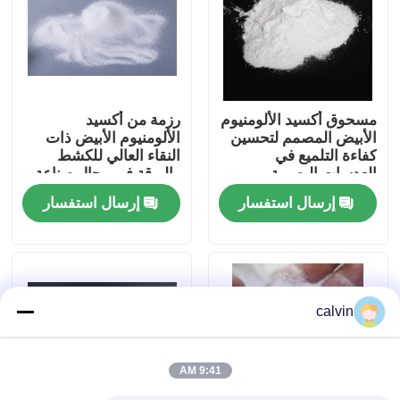
جولة في المعمل
ضبط الجودة
مسحوق أكسيد الألومنيوم
رزمة من أكسيد
الأبيض المصمم لتحسين
الألومنيوم الأبيض ذات
كفاءة التلميع في
النقاء العالي للكشط
اتصل بنا
العدسات البصرية
والبرقة في مجال صناعة
وصناعات أشباه
السيارات والفضاء
إرسال استفسار
إرسال استفسار
الموصلات
والإلكترونيات
طلب اقتباس
وسائل تفجير السيراميك
calvin
نسف حبة السيراميك
9:41 AM
صنفرة سيراميك