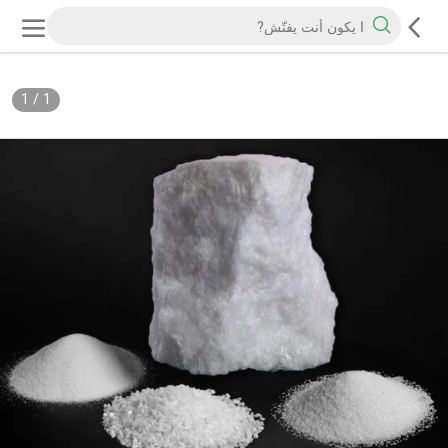
1
/
1