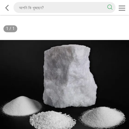
1
/
1