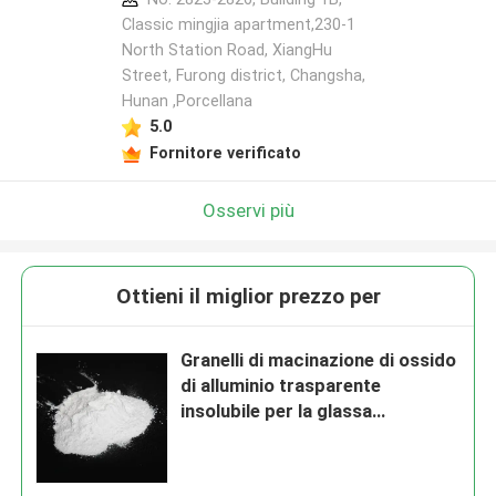
Classic mingjia apartment,230-1
North Station Road, XiangHu
Street, Furong district, Changsha,
Hunan ,Porcellana
5.0
Fornitore verificato
Osservi più
Ottieni il miglior prezzo per
Granelli di macinazione di ossido
di alluminio trasparente
insolubile per la glassa
cristallina