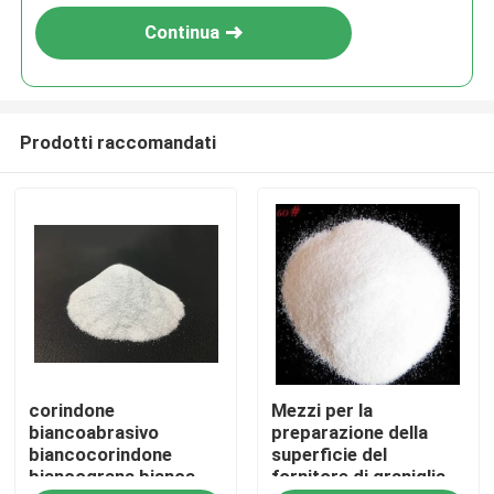
Continua
Prodotti raccomandati
Casa
corindone
Mezzi per la
Prodotti
biancoabrasivo
preparazione della
biancocorindone
superficie del
biancograna bianca
fornitore di graniglia
Chi siamo