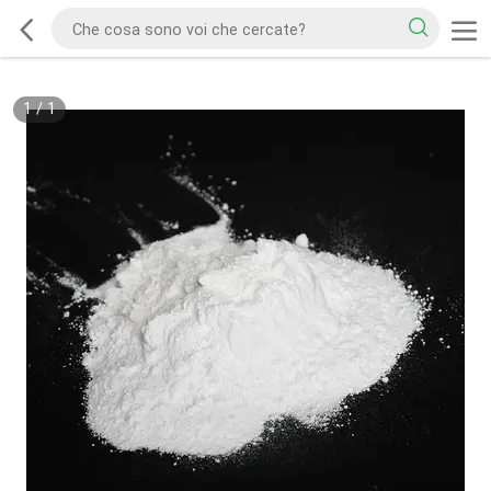
1
/
1