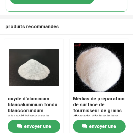
produits recommandés
Aperçu
oxyde d'aluminium
Médias de préparation
blancaluminium fondu
de surface de
blanccorundum
fournisseur de grains
Produits
abrasif blancgrain
d'oxyde d'aluminium
d'oxyde d'aluminium
blanc
envoyer une
envoyer une
A propos de nous