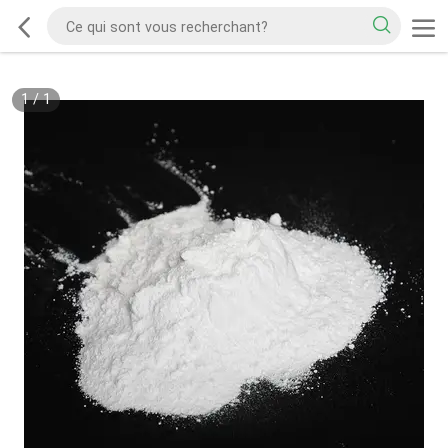
1
/
1