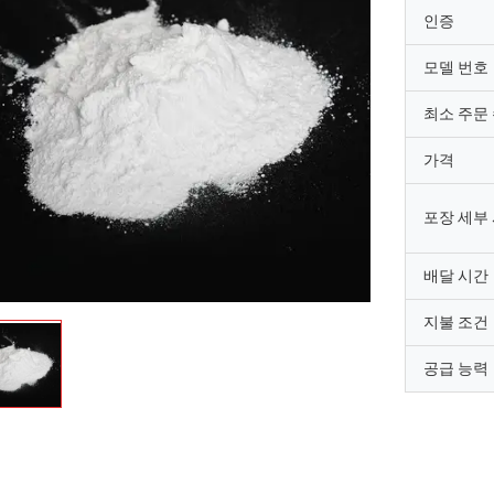
인증
모델 번호
최소 주문
가격
포장 세부
배달 시간
지불 조건
공급 능력