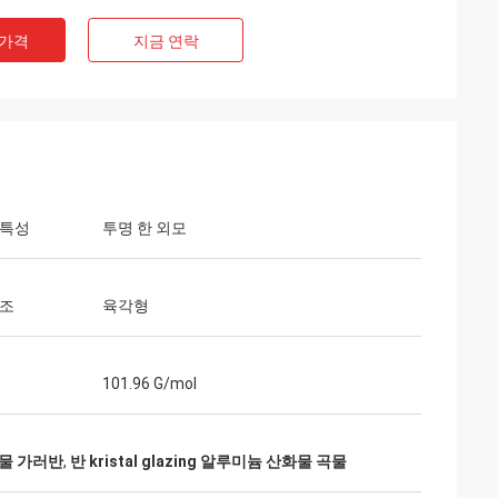
 가격
지금 연락
 특성
투명 한 외모
구조
육각형
101.96 G/mol
물 가러반
,
반 kristal glazing 알루미늄 산화물 곡물