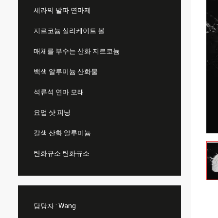
세라믹 발파 연마제
지르코늄 실리케이트 볼
매체를 부수는 산화 지르코늄
백색 알루미늄 산화물
석류석 연마 모래
요업 샷 피닝
갈색 산화 알루미늄
탄화규소 탄화규소
담당자 :
Wang