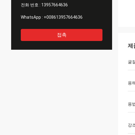
전화 번호 :
13957664636
WhatsApp :
+008613957664636
접촉
제
굴
용
용
강