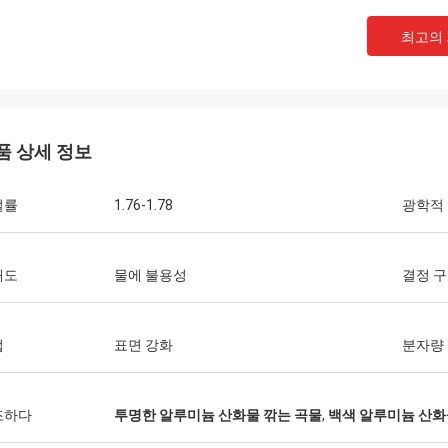
최고의
품 상세 정보
절률
1.76-1.78
광학적
해도
물에 불용성
결정 
법
표면 강화
분자량
조하다
투명한 알루미늄 산화물 깎는 곡물
,
백색 알루미늄 산화