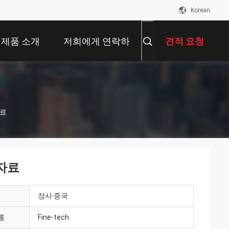
Korean
제품 소개
저희에게 연락하
견적 요청
십시오
자료
자료
장사 중국
름
Fine-tech