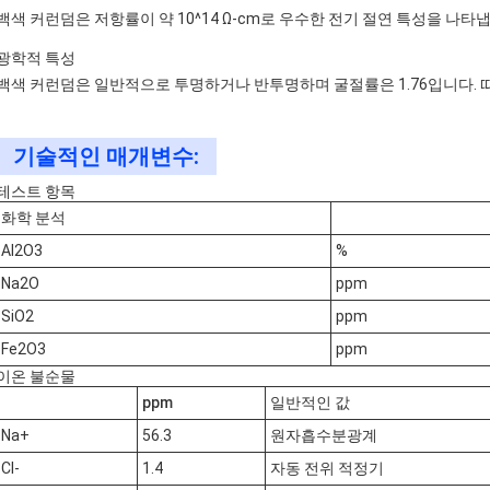
백색 커런덤은 저항률이 약 10^14 Ω-cm로 우수한 전기 절연 특성을 나타
광학적 특성
백색 커런덤은 일반적으로 투명하거나 반투명하며 굴절률은 1.76입니다. 
기술적인 매개변수:
테스트 항목
화학 분석
Al2O3
%
Na2O
ppm
SiO2
ppm
Fe2O3
ppm
이온 불순물
ppm
일반적인 값
Na+
56.3
원자흡수분광계
Cl-
1.4
자동 전위 적정기